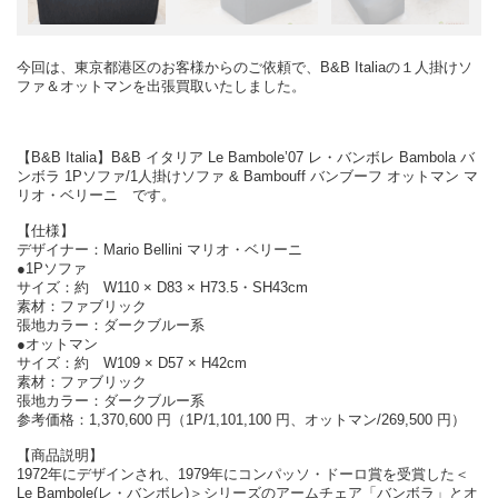
今回は、東京都港区のお客様からのご依頼で、B&B Italiaの１人掛けソ
ファ＆オットマンを出張買取いたしました。
【B&B Italia】B&B イタリア Le Bambole’07 レ・バンボレ Bambola バ
ンボラ 1Pソファ/1人掛けソファ & Bambouff バンブーフ オットマン マ
リオ・ベリーニ です。
【仕様】
デザイナー：Mario Bellini マリオ・ベリーニ
●1Pソファ
サイズ：約 W110 × D83 × H73.5・SH43cm
素材：ファブリック
張地カラー：ダークブルー系
●オットマン
サイズ：約 W109 × D57 × H42cm
素材：ファブリック
張地カラー：ダークブルー系
参考価格：1,370,600 円（1P/1,101,100 円、オットマン/269,500 円）
【商品説明】
1972年にデザインされ、1979年にコンパッソ・ドーロ賞を受賞した＜
Le Bambole(レ・バンボレ)＞シリーズのアームチェア「バンボラ」とオ