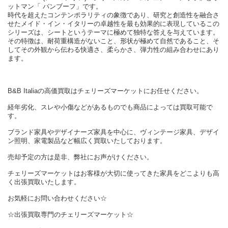
ットマン「 バンブーフ」です。
時代を超えたコンテンポラリティの象徴であり、研究と創造性を融合さ
せたメイド・イン・イタリーの卓越性を最も効果的に表現しているこの
シリーズは、シートというテーマに極めて独特な答えを与えています。
その特徴は、耐荷重構造がないこと、形状が極めて自然であること、そ
してその外観から伝わる快適さ、柔らかさ、弾力性の組み合わせにあり
ます。
B&B Italiaの高価買取はチェリーズマーケットにお任せください。
経年劣化、スレや小傷などがあるものでも商品によっては買取可能で
す。
ブランド家具やデザイナーズ家具を中心に、ヴィンテージ家具、デザイ
ン照明、家電製品など幅広く買取いたしております。
売却予定の方は是非、弊社にお声がけください。
チェリーズマーケットはお客様が大切に使ってきた家具をどこよりも高
く出張買取いたします。
お気軽にお問い合わせください☆
☆出張買取専門のチェリーズマーケット☆