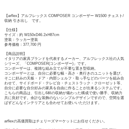
【arflex】アルフレックス COMPOSER コンポーザー W1500 チェスト/
収納 引き出し です。
【仕様】
サイズ：約 W150xD46.2xH87cm
塗装：ラッカー塗装
参考価格：377,700 円
【商品説明】
イタリアの家具ブランドを代表するメーカー、アルフレックス社の人気
シリーズ、「COMPOSER(コンポーザー)」です。
コンポーザーは、複雑な組み立てが不要な置き型収納。
コンポーザーとは、自分に必要な幅・高さ・奥行きのユニットを選び、
そこに好みの天板・ドア・内部シェルフ・取っ手などのパーツを組み合
わせて、サイドボード・テレビ台・チェストラック・クローゼット等、
自分に必要な自分好みの家具を自由に作ることが出来るシステムです。
こちらの商品は、引出し6杯の収納が備わった構成で使い勝手、収納力
共に良好です。余計な装飾のないシンプルデザインですので、空間を選
ばずどんなインテリアとも合わせてお使いいただけます。
arflexの高価買取はチェリーズマーケットにお任せください。