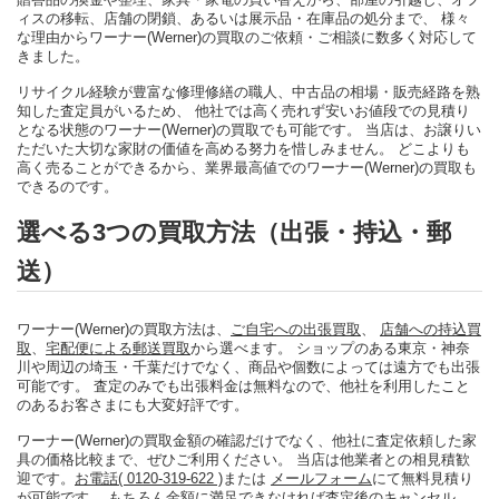
ィスの移転、店舗の閉鎖、あるいは展示品・在庫品の処分まで、 様々
な理由からワーナー(Werner)の買取のご依頼・ご相談に数多く対応して
きました。
リサイクル経験が豊富な修理修繕の職人、中古品の相場・販売経路を熟
知した査定員がいるため、 他社では高く売れず安いお値段での見積り
となる状態のワーナー(Werner)の買取でも可能です。 当店は、お譲りい
ただいた大切な家財の価値を高める努力を惜しみません。 どこよりも
高く売ることができるから、業界最高値でのワーナー(Werner)の買取も
できるのです。
選べる3つの買取方法（出張・持込・郵
送）
ワーナー(Werner)の買取方法は、
ご自宅への出張買取
、
店舗への持込買
取
、
宅配便による郵送買取
から選べます。 ショップのある東京・神奈
川や周辺の埼玉・千葉だけでなく、商品や個数によっては遠方でも出張
可能です。 査定のみでも出張料金は無料なので、他社を利用したこと
のあるお客さまにも大変好評です。
ワーナー(Werner)の買取金額の確認だけでなく、他社に査定依頼した家
具の価格比較まで、ぜひご利用ください。 当店は他業者との相見積歓
迎です。
お電話( 0120-319-622 )
または
メールフォーム
にて無料見積り
が可能です。 もちろん金額に満足できなければ査定後のキャンセル