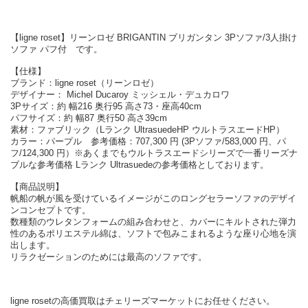
【ligne roset】リーンロゼ BRIGANTIN ブリガンタン 3Pソファ/3人掛け
ソファ パフ付 です。
【仕様】
ブランド：ligne roset（リーンロゼ）
デザイナー： Michel Ducaroy ミッシェル・デュカロワ
3Pサイズ：約 幅216 奥行95 高さ73・座高40cm
パフサイズ：約 幅87 奥行50 高さ39cm
素材：ファブリック（Lランク UltrasuedeHP ウルトラスエードHP）
カラー：パープル 参考価格：707,300 円 (3Pソファ/583,000 円、パ
フ/124,300 円）※あくまでもウルトラスエードシリーズで一番リーズナ
ブルな参考価格 Lランク Ultrasuedeの参考価格としております。
【商品説明】
帆船の帆が風を受けているイメージがこのロングセラーソファのデザイ
ンコンセプトです。
数種類のウレタンフォームの組み合わせと、カバーにキルトされた弾力
性のあるポリエステル綿は、ソフトで包みこまれるような座り心地を演
出します。
リラクゼーションのためには最高のソファです。
ligne rosetの高価買取はチェリーズマーケットにお任せください。