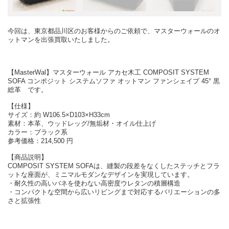
今回は、東京都品川区のお客様からのご依頼で、マスターウォールのオ
ットマンを出張買取いたしました。
【MasterWal】マスターウォール アカセ木工 COMPOSIT SYSTEM
SOFA コンポジット システムソファ オットマン ファンシェイプ 45° 黒
総革 です。
【仕様】
サイズ：約 W106.5×D103×H33cm
素材：本革、ウッドレッグ/無垢材・オイル仕上げ
カラー：ブラック系
参考価格：214,500 円
【商品説明】
COMPOSIT SYSTEM SOFAは、縫製の段差をなくしたステッチとフラ
ットな座面が、ミニマルモダンなデザインを実現しています。
・耐久性の高いバネを使わない高密度ウレタンの積層構造
・コンパクトな空間から広いリビングまで対応するバリエーションの多
さと拡張性