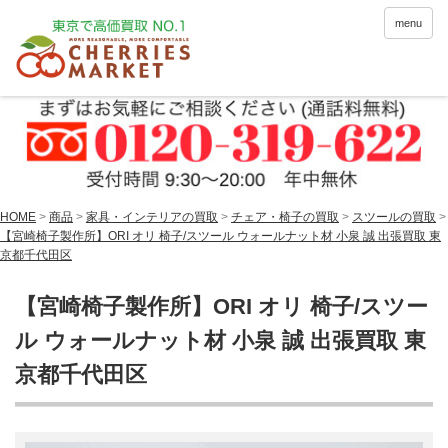
menu
HOME
>
商品
>
家具・インテリアの買取
>
チェア・椅子の買取
>
スツールの買取
>
【宮崎椅子製作所】ORI オリ 椅子/スツール ウォールナット材 小泉 誠 出張買取 東
京都千代田区
【宮崎椅子製作所】ORI オリ 椅子/スツー
ル ウォールナット材 小泉 誠 出張買取 東
京都千代田区