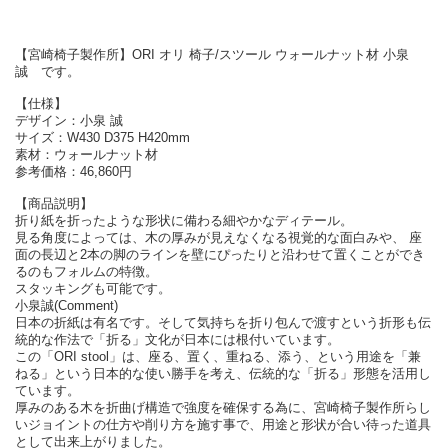
【宮崎椅子製作所】ORI オリ 椅子/スツール ウォールナット材 小泉
誠 です。
【仕様】
デザイン：小泉 誠
サイズ：W430 D375 H420mm
素材：ウォールナット材
参考価格：46,860円
【商品説明】
折り紙を折ったような形状に備わる細やかなディテール。
見る角度によっては、木の厚みが見えなくなる視覚的な面白みや、 座
面の長辺と2本の脚のラインを壁にぴったりと沿わせて置くことができ
るのもフォルムの特徴。
スタッキングも可能です。
小泉誠(Comment)
日本の折紙は有名です。そして気持ちを折り包んで渡すという折形も伝
統的な作法で「折る」文化が日本には根付いています。
この「ORI stool」は、座る、置く、重ねる、添う、という用途を「兼
ねる」という日本的な使い勝手を考え、伝統的な「折る」形態を活用し
ています。
厚みのある木を折曲げ構造で強度を確保する為に、宮崎椅子製作所らし
いジョイントの仕方や削り方を施す事で、用途と形状が合い待った道具
として出来上がりました。