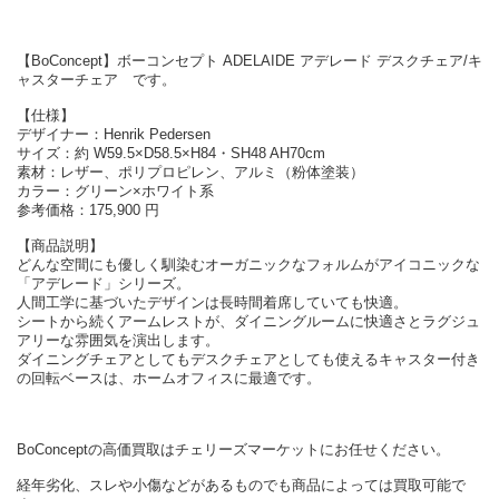
【BoConcept】ボーコンセプト ADELAIDE アデレード デスクチェア/キ
ャスターチェア です。
【仕様】
デザイナー：Henrik Pedersen
サイズ：約 W59.5×D58.5×H84・SH48 AH70cm
素材：レザー、ポリプロピレン、アルミ（粉体塗装）
カラー：グリーン×ホワイト系
参考価格：175,900 円
【商品説明】
どんな空間にも優しく馴染むオーガニックなフォルムがアイコニックな
「アデレード」シリーズ。
人間工学に基づいたデザインは長時間着席していても快適。
シートから続くアームレストが、ダイニングルームに快適さとラグジュ
アリーな雰囲気を演出します。
ダイニングチェアとしてもデスクチェアとしても使えるキャスター付き
の回転ベースは、ホームオフィスに最適です。
BoConceptの高価買取はチェリーズマーケットにお任せください。
経年劣化、スレや小傷などがあるものでも商品によっては買取可能で