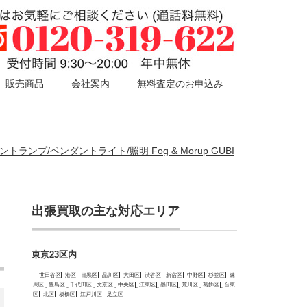
販売商品
会社案内
無料査定のお申込み
ントランプ/ペンダントライト/照明 Fog & Morup GUBI
出張買取の主な対応エリア
東京23区内
世田谷区
港区
目黒区
品川区
大田区
渋谷区
新宿区
中野区
杉並区
練
馬区
豊島区
千代田区
文京区
中央区
江東区
墨田区
荒川区
葛飾区
台東
区
北区
板橋区
江戸川区
足立区