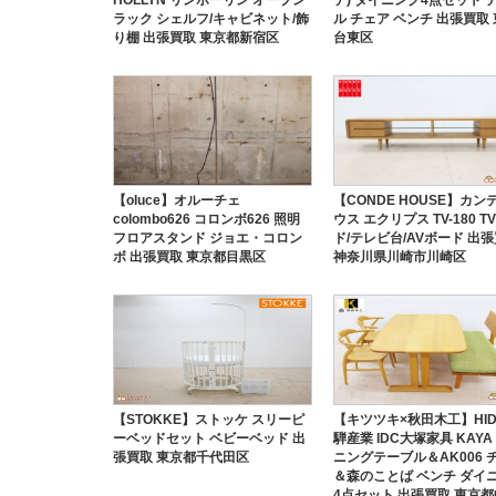
ラック シェルフ/キャビネット/飾
ル チェア ベンチ 出張買取
り棚 出張買取 東京都新宿区
台東区
【oluce】オルーチェ
【CONDE HOUSE】カン
colombo626 コロンボ626 照明
ウス エクリプス TV-180 T
フロアスタンド ジョエ・コロン
ド/テレビ台/AVボード 出
ボ 出張買取 東京都目黒区
神奈川県川崎市川崎区
【STOKKE】ストッケ スリーピ
【キツツキ×秋田木工】HID
ーベッドセット ベビーベッド 出
騨産業 IDC大塚家具 KAYA
張買取 東京都千代田区
ニングテーブル＆AK006 
＆森のことば ベンチ ダイ
4点セット 出張買取 東京