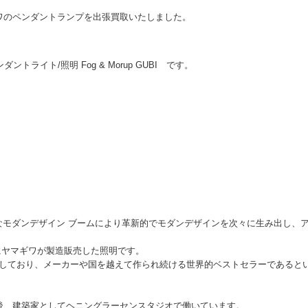
ワのペンダントランプを出張買取いたしました。
ントライト/照明 Fog & Morup GUBI です。
、世界的なモダンデザイン ブームにより革新的でモダンデザインを次々に生み出し、
、後にヤマギワが製造販売した照明です。
売しており、メーカーや国を越えて作られ続ける世界的ベストセラーであると
後、建築家としてヘニングラーセンスタジオで働いています。