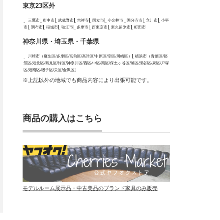
東京23区外
三鷹市
府中市
武蔵野市
吉祥寺
国立市
小金井市
国分寺市
立川市
小平
市
調布市
稲城市
狛江市
多摩市
西東京市
東久留米市
町田市
神奈川県・埼玉県・千葉県
川崎市（麻生区/多摩区/宮前区/高津区/中原区/幸区/川崎区）
横浜市（青葉区/都
筑区/港北区/鶴見区/緑区/神奈川区/西区/中区/南区/保土ヶ谷区/旭区/瀬谷区/泉区/戸塚
区/港南区/磯子区/栄区/金沢区）
※上記以外の地域でも商品内容により出張可能です。
商品の購入はこちら
モデルルーム展示品・中古美品のブランド家具のみ販売