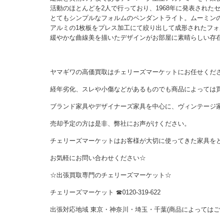
活動のほとんどを2人で行っており、1968年に発表された
とてもシンプルなフォルムのペンダントライト。ムーミン
アルミの1枚板をプレス加工にて絞り出して成形されたフ
緩やかな曲線美を描いたデザインがお部屋に素晴らしい存
ヤマギワの高価買取はチェリーズマーケットにお任せくだ
経年劣化、スレや小傷などがあるものでも商品によっては
ブランド家具やデザイナーズ家具を中心に、ヴィンテージ
売却予定の方は是非、弊社にお声がけください。
チェリーズマーケットはお客様が大切に使ってきた家具を
お気軽にお問い合わせください☆
☆出張買取専門のチェリーズマーケット☆
チェリーズマーケット ☎︎0120-319-622
出張対応地域 東京・神奈川・埼玉・千葉(商品によっては