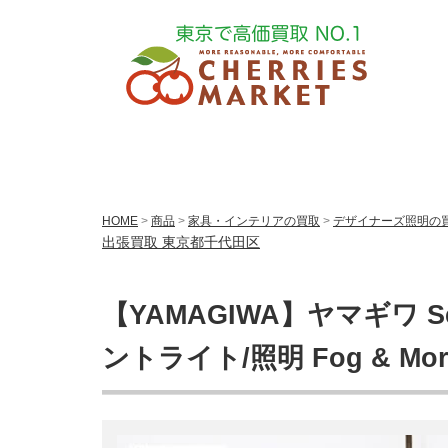
HOME
>
商品
>
家具・インテリアの買取
>
デザイナーズ照明の
出張買取 東京都千代田区
【YAMAGIWA】ヤマギワ 
ントライト/照明 Fog & Mo