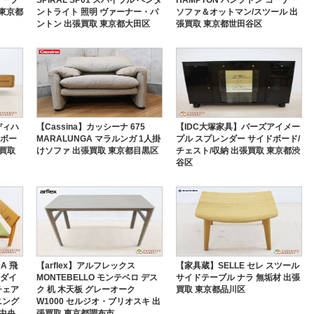
 東京都
ントライト 照明 ヴァーナー・パ
ソファ＆オットマン/スツール 出
ントン 出張買取 東京都大田区
張買取 東京都世田谷区
ディハ
【Cassina】カッシーナ 675
【IDC大塚家具】バーズアイメー
Vボー
MARALUNGA マラルンガ 1人掛
プル スプレンダー サイドボード/
張買取
けソファ 出張買取 東京都目黒区
チェスト/収納 出張買取 東京都渋
谷区
A 飛
【arflex】アルフレックス
【家具蔵】SELLE セレ スツール
 ダイ
MONTEBELLO モンテベロ デス
サイドテーブル ナラ 無垢材 出張
チェア
ク 机 木天板 グレーオーク
買取 東京都品川区
ニング
W1000 セルジオ・ブリオスキ 出
都中央
張買取 東京都調布市