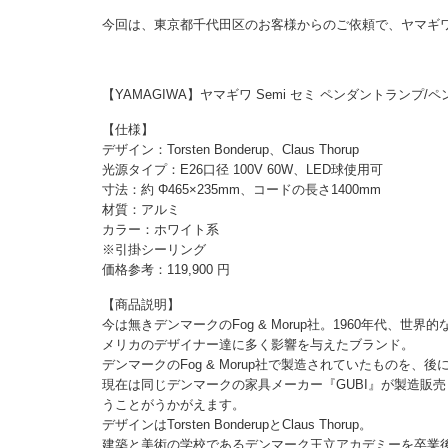
今回は、東京都千代田区のお客様からのご依頼で、ヤマギ
【YAMAGIWA】ヤマギワ Semi セミ ペンダントランプ/ペンダ
【仕様】
デザイン：Torsten Bonderup、Claus Thorup
光源タイプ：E26口径 100V 60W、LED球使用可
寸法：約 Φ465×235mm、コードの長さ1400mm
材質：アルミ
カラー：ホワイト系
※引掛シーリング
価格参考：119,900 円
【商品説明】
今は無きデンマークのFog & Morup社。1960年代
メリカのデザイナー達に多く影響を与えたブランド。
デンマークのFog & Morup社で製造されていたものを
現在は同じデンマークの家具メーカー『GUBI』が製造販
うことがうかがえます。
デザインはTorsten BonderupとClaus Thorup。
建築と美術の学校であるデンマーク王立アカデミーを卒業