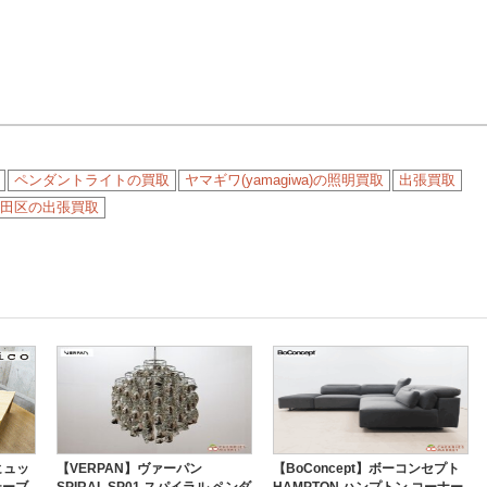
ペンダントライトの買取
ヤマギワ(yamagiwa)の照明買取
出張買取
田区の出張買取
(ヒュッ
【VERPAN】ヴァーパン
【BoConcept】ボーコンセプト
テーブ
SPIRAL SP01 スパイラル ペンダ
HAMPTON ハンプトン コーナー