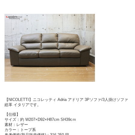
【NICOLETTI】ニコレッティ Adria アドリア 3Pソファ/3人掛けソファ
総革 イタリアです。
【仕様】
サイズ：約 W207×D92×H87cm SH39cｍ
素材：レザー
カラー：トープ系
参考価格(新品販売価格)：316,250 円