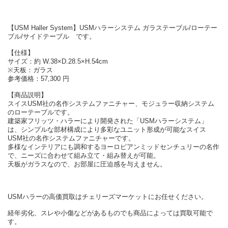
【USM Haller System】USMハラーシステム ガラステーブル/ローテー
ブル/サイドテーブル です。
【仕様】
サイズ：約 W.38×D.28.5×H.54cm
※天板：ガラス
参考価格：57,300 円
【商品説明】
スイスUSM社の名作システムファニチャー、モジュラー収納システム
のローテーブルです。
建築家フリッツ・ハラーにより開発された「USMハラーシステム」
は、シンプルな部材構成により多彩なユニット形成が可能なスイス
USM社の名作システムファニチャーです。
多様なインテリアにも調和するヨーロピアンミッドセンチュリーの名作
で、ニーズに合わせて組み立て・組み替えが可能。
天板がガラスなので、お部屋に圧迫感を与えません。
USMハラーの高価買取はチェリーズマーケットにお任せください。
経年劣化、スレや小傷などがあるものでも商品によっては買取可能で
す。