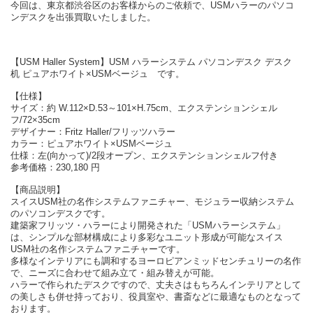
今回は、東京都渋谷区のお客様からのご依頼で、USMハラーのパソコ
ンデスクを出張買取いたしました。
【USM Haller System】USM ハラーシステム パソコンデスク デスク
机 ピュアホワイト×USMベージュ です。
【仕様】
サイズ：約 W.112×D.53～101×H.75cm、エクステンションシェル
フ/72×35cm
デザイナー：Fritz Haller/フリッツハラー
カラー：ピュアホワイト×USMベージュ
仕様：左(向かって)/2段オープン、エクステンションシェルフ付き
参考価格：230,180 円
【商品説明】
スイスUSM社の名作システムファニチャー、モジュラー収納システム
のパソコンデスクです。
建築家フリッツ・ハラーにより開発された「USMハラーシステム」
は、シンプルな部材構成により多彩なユニット形成が可能なスイス
USM社の名作システムファニチャーです。
多様なインテリアにも調和するヨーロピアンミッドセンチュリーの名作
で、ニーズに合わせて組み立て・組み替えが可能。
ハラーで作られたデスクですので、丈夫さはもちろんインテリアとして
の美しさも併せ持っており、役員室や、書斎などに最適なものとなって
おります。