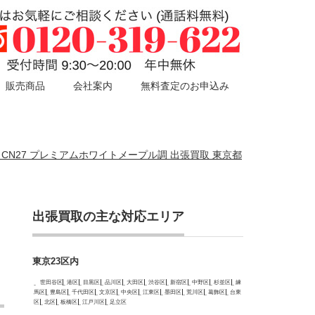
販売商品
会社案内
無料査定のお申込み
8鍵盤 CN27 プレミアムホワイトメープル調 出張買取 東京都
出張買取の主な対応エリア
東京23区内
世田谷区
港区
目黒区
品川区
大田区
渋谷区
新宿区
中野区
杉並区
練
馬区
豊島区
千代田区
文京区
中央区
江東区
墨田区
荒川区
葛飾区
台東
区
北区
板橋区
江戸川区
足立区