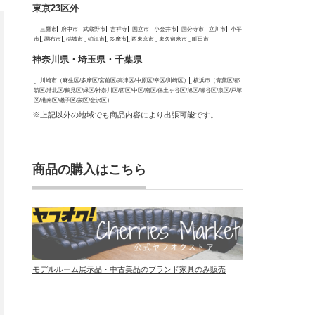
東京23区外
三鷹市
府中市
武蔵野市
吉祥寺
国立市
小金井市
国分寺市
立川市
小平
市
調布市
稲城市
狛江市
多摩市
西東京市
東久留米市
町田市
神奈川県・埼玉県・千葉県
川崎市（麻生区/多摩区/宮前区/高津区/中原区/幸区/川崎区）
横浜市（青葉区/都
筑区/港北区/鶴見区/緑区/神奈川区/西区/中区/南区/保土ヶ谷区/旭区/瀬谷区/泉区/戸塚
区/港南区/磯子区/栄区/金沢区）
※上記以外の地域でも商品内容により出張可能です。
商品の購入はこちら
モデルルーム展示品・中古美品のブランド家具のみ販売