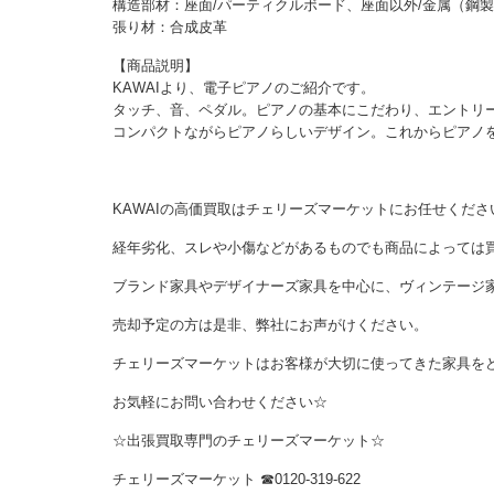
構造部材：座面/パーティクルボード、座面以外/金属（鋼
張り材：合成皮革
【商品説明】
KAWAIより、電子ピアノのご紹介です。
タッチ、音、ペダル。ピアノの基本にこだわり、エントリ
コンパクトながらピアノらしいデザイン。これからピアノ
KAWAIの高価買取はチェリーズマーケットにお任せくださ
経年劣化、スレや小傷などがあるものでも商品によっては
ブランド家具やデザイナーズ家具を中心に、ヴィンテージ
売却予定の方は是非、弊社にお声がけください。
チェリーズマーケットはお客様が大切に使ってきた家具を
お気軽にお問い合わせください☆
☆出張買取専門のチェリーズマーケット☆
チェリーズマーケット ☎︎0120-319-622