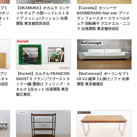
セプト
【OKAMURA】オカムラ コンテ
【Cassina】カッシーナ
カウチソ
ッサ チェア 小型ヘッドレストタ
BOOMERANG four star ブーメ
オット
イプ メッシュ×クッション 出張
ラン フォースター スウィベルチ
区
買取 東京都世田谷区
ェア 回転椅子 グエナエル・ニコ
ラ 出張買取 東京都渋谷区
 ブリ
【Kartell】カルテル FRANCOIS
【BoConcept】ボーコンセプト
＆キャ
GHOST S フランソワゴースト S
I.D.V.2 総革 3人掛けソファ 出張
渋谷区
ミラー/鏡 壁掛け フィリップ・ス
買取 東京都港区
タルク 2点セット 出張買取 東京
都江東区