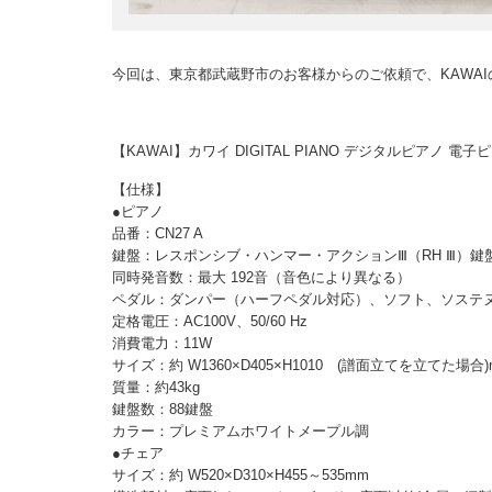
今回は、東京都武蔵野市のお客様からのご依頼で、KAWA
【KAWAI】カワイ DIGITAL PIANO デジタルピアノ 
【仕様】
●ピアノ
品番：CN27 A
鍵盤：レスポンシブ・ハンマー・アクションⅢ（RH Ⅲ）鍵
同時発音数：最大 192音（音色により異なる）
ペダル：ダンパー（ハーフペダル対応）、ソフト、ソステ
定格電圧：AC100V、50/60 Hz
消費電力：11W
サイズ：約 W1360×D405×H1010 (譜面立てを立てた場合)
質量：約43kg
鍵盤数：88鍵盤
カラー：プレミアムホワイトメープル調
●チェア
サイズ：約 W520×D310×H455～535mm