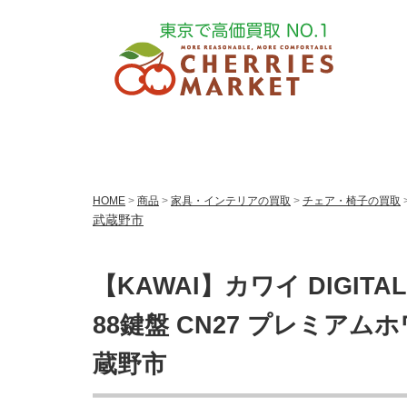
HOME
>
商品
>
家具・インテリアの買取
>
チェア・椅子の買取
武蔵野市
【KAWAI】カワイ DIGIT
88鍵盤 CN27 プレミア
蔵野市