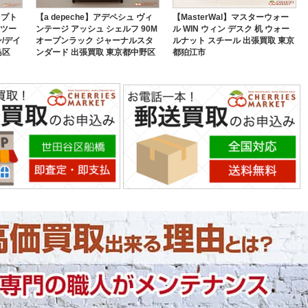
セプト
【a depeche】アデペシュ ヴィ
【MasterWal】マスターウォー
スツー
ンテージ アッシュ シェルフ 90M
ル WIN ウィン デスク 机 ウォー
/デイ
オープンラック ジャーナルスタ
ルナット スチール 出張買取 東京
島区
ンダード 出張買取 東京都中野区
都狛江市