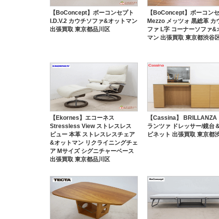
【BoConcept】ボーコンセプト
【BoConcept】ボーコン
I.D.V.2 カウチソファ&オットマン
Mezzo メッツォ 黒総革 
出張買取 東京都品川区
ファ L字 コーナーソファ&
マン 出張買取 東京都渋谷
【Ekornes】エコーネス
【Cassina】 BRILLANZA
Stressless View ストレスレス
ランツァ ドレッサー/鏡台
ビュー 本革 ストレスレスチェア
ビネット 出張買取 東京都
&オットマン リクライニングチェ
ア Mサイズ シグニチャーベース
出張買取 東京都品川区