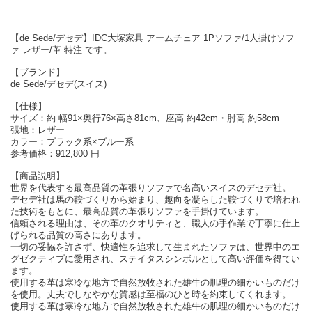
【de Sede/デセデ】IDC大塚家具 アームチェア 1Pソファ/1人掛けソフ
ァ レザー/革 特注 です。
【ブランド】
de Sede/デセデ(スイス)
【仕様】
サイズ：約 幅91×奥行76×高さ81cm、座高 約42cm・肘高 約58cm
張地：レザー
カラー：ブラック系×ブルー系
参考価格：912,800 円
【商品説明】
世界を代表する最高品質の革張りソファで名高いスイスのデセデ社。
デセデ社は馬の鞍づくりから始まり、趣向を凝らした鞍づくりで培われ
た技術をもとに、最高品質の革張りソファを手掛けています。
信頼される理由は、その革のクオリティと、職人の手作業で丁寧に仕上
げられる品質の高さにあります。
一切の妥協を許さず、快適性を追求して生まれたソファは、世界中のエ
グゼクティブに愛用され、ステイタスシンボルとして高い評価を得てい
ます。
使用する革は寒冷な地方で自然放牧された雄牛の肌理の細かいものだけ
を使用。丈夫でしなやかな質感は至福のひと時を約束してくれます。
使用する革は寒冷な地方で自然放牧された雄牛の肌理の細かいものだけ