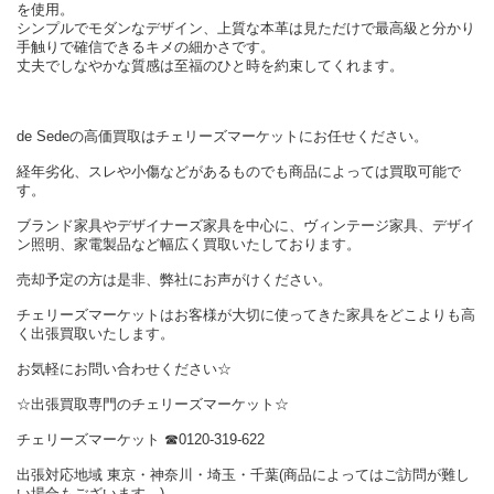
を使用。
シンプルでモダンなデザイン、上質な本革は見ただけで最高級と分かり
手触りで確信できるキメの細かさです。
丈夫でしなやかな質感は至福のひと時を約束してくれます。
de Sedeの高価買取はチェリーズマーケットにお任せください。
経年劣化、スレや小傷などがあるものでも商品によっては買取可能で
す。
ブランド家具やデザイナーズ家具を中心に、ヴィンテージ家具、デザイ
ン照明、家電製品など幅広く買取いたしております。
売却予定の方は是非、弊社にお声がけください。
チェリーズマーケットはお客様が大切に使ってきた家具をどこよりも高
く出張買取いたします。
お気軽にお問い合わせください☆
☆出張買取専門のチェリーズマーケット☆
チェリーズマーケット ☎︎0120-319-622
出張対応地域 東京・神奈川・埼玉・千葉(商品によってはご訪問が難し
い場合もございます。)