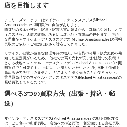
店を目指します
チェリーズマーケットはマイケル・アナスタスアデス(Michael
Anastassiades)の照明買取に自信があります。
贈答品の換金や整理、家具・家電の買い替えから、部屋の引越し、オフ
ィスの移転、店舗の閉鎖、あるいは展示品・在庫品の処分まで、 様々
な理由からマイケル・アナスタスアデス(Michael Anastassiades)の照明
買取のご依頼・ご相談に数多く対応してきました。
リサイクル経験が豊富な修理修繕の職人、中古品の相場・販売経路を熟
知した査定員がいるため、 他社では高く売れず安いお値段での見積り
となる状態のマイケル・アナスタスアデス(Michael Anastassiades)の照
明買取でも可能です。 当店は、お譲りいただいた大切な家財の価値を
高める努力を惜しみません。 どこよりも高く売ることができるから、
業界最高値でのマイケル・アナスタスアデス(Michael Anastassiades)の
照明買取もできるのです。
選べる3つの買取方法（出張・持込・郵
送）
マイケル・アナスタスアデス(Michael Anastassiades)の照明買取方法
は、
ご自宅への出張買取
、
店舗への持込買取
、
宅配便による郵送買取