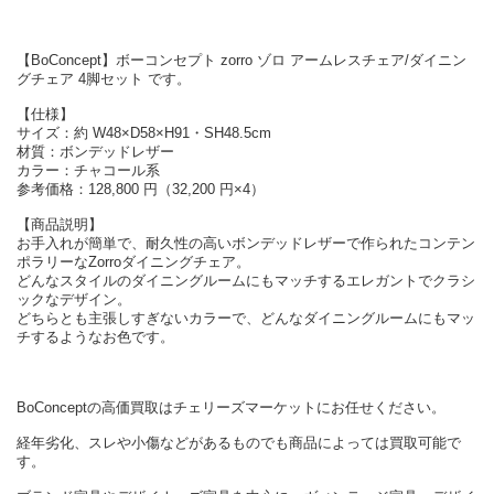
【BoConcept】ボーコンセプト zorro ゾロ アームレスチェア/ダイニン
グチェア 4脚セット です。
【仕様】
サイズ：約 W48×D58×H91・SH48.5cm
材質：ボンデッドレザー
カラー：チャコール系
参考価格：128,800 円（32,200 円×4）
【商品説明】
お手入れが簡単で、耐久性の高いボンデッドレザーで作られたコンテン
ポラリーなZorroダイニングチェア。
どんなスタイルのダイニングルームにもマッチするエレガントでクラシ
ックなデザイン。
どちらとも主張しすぎないカラーで、どんなダイニングルームにもマッ
チするようなお色です。
BoConceptの高価買取はチェリーズマーケットにお任せください。
経年劣化、スレや小傷などがあるものでも商品によっては買取可能で
す。