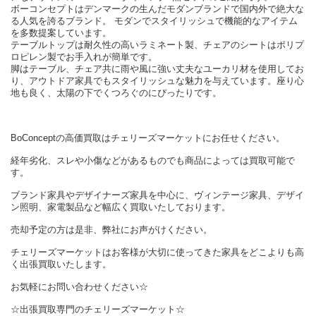
ボーコンセプトはデンマークの生んだモダンブランドで国内外で絶大な
る人気を誇るブランド。 モダンでスタイリッシュで機能的なアイテム
を多数提案しています。
テーブルトップは耐久性の高いラミネート製、チェアのシートはポリプ
ロピレン製でお手入れが簡単です。
脚はテーブル、チェア共に雨や風に強い丈夫なユーカリ材を使用してお
り、アウトドア家具でもスタイリッシュな魅力を与えています。座り心
地も良く、太陽の下でくつろぐのにぴったりです。
BoConceptの高価買取はチェリーズマーケットにお任せください。
経年劣化、スレや小傷などがあるものでも商品によっては買取可能で
す。
ブランド家具やデザイナーズ家具を中心に、ヴィンテージ家具、デザイ
ン照明、家電製品など幅広く買取いたしております。
売却予定の方は是非、弊社にお声がけください。
チェリーズマーケットはお客様が大切に使ってきた家具をどこよりも高
く出張買取いたします。
お気軽にお問い合わせください☆
☆出張買取専門のチェリーズマーケット☆