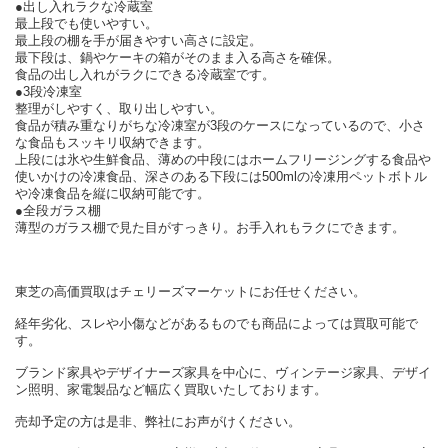
●出し入れラクな冷蔵室
最上段でも使いやすい。
最上段の棚を手が届きやすい高さに設定。
最下段は、鍋やケーキの箱がそのまま入る高さを確保。
食品の出し入れがラクにできる冷蔵室です。
●3段冷凍室
整理がしやすく、取り出しやすい。
食品が積み重なりがちな冷凍室が3段のケースになっているので、小さ
な食品もスッキリ収納できます。
上段には氷や生鮮食品、薄めの中段にはホームフリージングする食品や
使いかけの冷凍食品、深さのある下段には500mlの冷凍用ペットボトル
や冷凍食品を縦に収納可能です。
●全段ガラス棚
薄型のガラス棚で見た目がすっきり。お手入れもラクにできます。
東芝の高価買取はチェリーズマーケットにお任せください。
経年劣化、スレや小傷などがあるものでも商品によっては買取可能で
す。
ブランド家具やデザイナーズ家具を中心に、ヴィンテージ家具、デザイ
ン照明、家電製品など幅広く買取いたしております。
売却予定の方は是非、弊社にお声がけください。