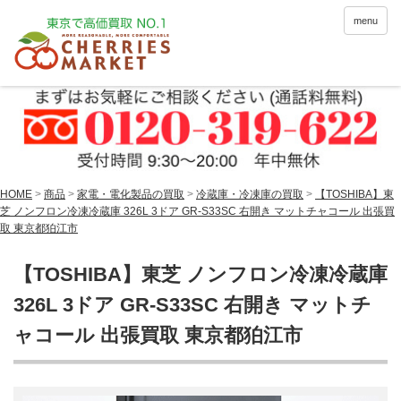
menu
HOME
>
商品
>
家電・電化製品の買取
>
冷蔵庫・冷凍庫の買取
>
【TOSHIBA】東
芝 ノンフロン冷凍冷蔵庫 326L 3ドア GR-S33SC 右開き マットチャコール 出張買
取 東京都狛江市
【TOSHIBA】東芝 ノンフロン冷凍冷蔵庫
326L 3ドア GR-S33SC 右開き マットチ
ャコール 出張買取 東京都狛江市