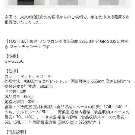
今回は、東京都狛江市のお客様からのご依頼で、東芝の冷凍冷蔵庫を出
張買取いたしました。
【TOSHIBA】東芝 ノンフロン冷凍冷蔵庫 326L 3ドア GR-S33SC 右開
き マットチャコール です。
【型番】
GR-S33SC
【仕様】
カラー：マットチャコール
外形寸法：幅600mm 奥行(ハンドル・調節脚除く)665mm 高さ1,643mm
据付必要奥行寸法：681mm
ドア数：3枚
製品質量：68kg
定格内容積：326L
容量：・冷蔵室-定格内容積〈食品収納スペースの目安〉174L〈140L /
うち、チルドルーム15L〉、・野菜室-定格内容積〈食品収納スペースの
目安〉70L〈43L〉、・冷凍室-定格内容積〈食品収納スペースの目安〉
82L〈54L〉、年間消費電力量 (50/60Hz)：325(kWh/年)
【商品説明】