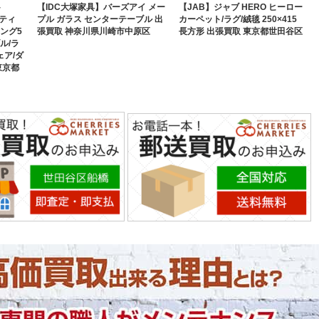
-
【IDC大塚家具】バーズアイ メー
【JAB】ジャブ HERO ヒーロー
リティ
プル ガラス センターテーブル 出
カーペット/ラグ/絨毯 250×415
ング5
張買取 神奈川県川崎市中原区
長方形 出張買取 東京都世田谷区
ル/ラ
ア/ダ
東京都