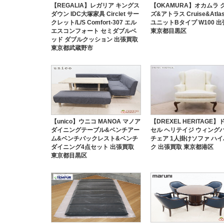
【REGALIA】レガリア キングス
【OKAMURA】オカムラ 
ダウン IDC大塚家具 Circlet サー
ズ&アトラス Cruise&Atla
クレット/L/S Comfort-307 エル
ユニットBタイプ W100 
エスコンフォート セミダブルベ
東京都目黒区
ッド ダブルクッション 出張買取
東京都武蔵野市
【unico】ウニコ MANOA マノア
【DREXEL HERITAGE
ダイニングテーブル&ベンチアー
セル ヘリテイジ ウィング
ム&ベンチバックレスト&ベンチ
チェア 1人掛けソファ ハ
ダイニング4点セット 出張買取
ク 出張買取 東京都港区
東京都目黒区