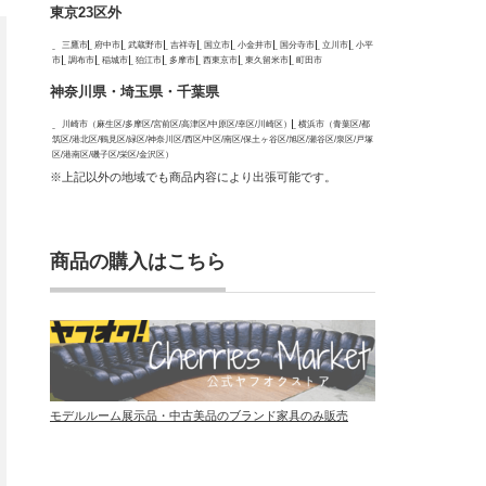
東京23区外
三鷹市
府中市
武蔵野市
吉祥寺
国立市
小金井市
国分寺市
立川市
小平
市
調布市
稲城市
狛江市
多摩市
西東京市
東久留米市
町田市
神奈川県・埼玉県・千葉県
川崎市（麻生区/多摩区/宮前区/高津区/中原区/幸区/川崎区）
横浜市（青葉区/都
筑区/港北区/鶴見区/緑区/神奈川区/西区/中区/南区/保土ヶ谷区/旭区/瀬谷区/泉区/戸塚
区/港南区/磯子区/栄区/金沢区）
※上記以外の地域でも商品内容により出張可能です。
商品の購入はこちら
モデルルーム展示品・中古美品のブランド家具のみ販売