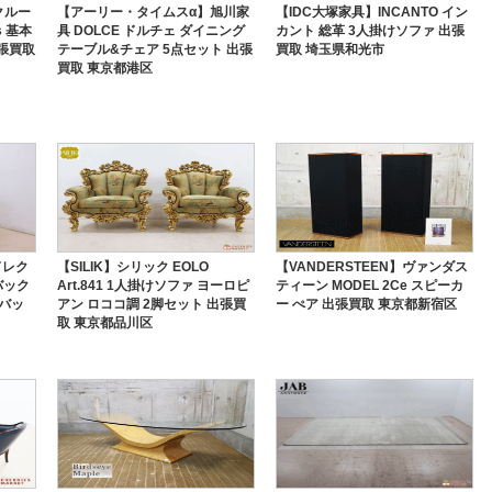
クルー
【アーリー・タイムスα】旭川家
【IDC大塚家具】INCANTO イン
s 基本
具 DOLCE ドルチェ ダイニング
カント 総革 3人掛けソファ 出張
出張買取
テーブル&チェア 5点セット 出張
買取 埼玉県和光市
買取 東京都港区
】ドレク
【SILIK】シリック EOLO
【VANDERSTEEN】ヴァンダス
バック
Art.841 1人掛けソファ ヨーロピ
ティーン MODEL 2Ce スピーカ
イバッ
アン ロココ調 2脚セット 出張買
ー ぺア 出張買取 東京都新宿区
取 東京都品川区