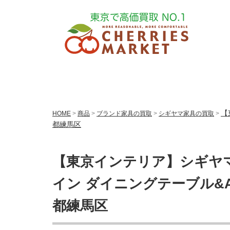
【
HOME
>
商品
>
ブランド家具の買取
>
シギヤマ家具の買取
>
都練馬区
【東京インテリア】シギヤマ家
イン ダイニングテーブル&A
都練馬区