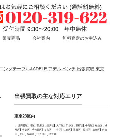
販売商品
会社案内
無料査定のお申込み
ングテーブル&ADELE アデル ベンチ 出張買取 東京
出張買取の主な対応エリア
サ
東京23区内
世田谷区
港区
目黒区
品川区
大田区
渋谷区
新宿区
中野区
杉並区
練
馬区
豊島区
千代田区
文京区
中央区
江東区
墨田区
荒川区
葛飾区
台東
区
北区
板橋区
江戸川区
足立区