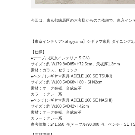
今回は、東京都練馬区のお客様からのご依頼で、東京インテリ
【東京インテリア×Shigiyama】シギヤマ家具 ダイニング3
【仕様】
●テーブル(東京インテリア SIGN)
サイズ：約 W179.8×D85×H72.5cm、天板厚1.3mm
素材：ガラス、セラミック
●ベンチ(シギヤマ家具 ADELE 160 SE TSUKI)
サイズ：約 W160.5×D68×H80・SH42cm
素材：オーク突板、合成皮革
カラー：グレー系
●ベンチ(シギヤマ家具 ADELE 160 SE NASHI)
サイズ：約 W160.5×D42×H42cm
素材：オーク突板、合成皮革
カラー：グレー系
参考価格：241,550 円(テーブル/98,000 円、ベンチ・SE TSUK
【商品説明】