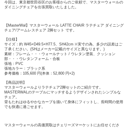
今回は、東京都世田谷区のお客様からのご依頼で、マスターウォールの
ダイニングチェアを出張買取いたしました。
【MasterWal】マスターウォール LATTE CHAIR ラテチェア ダイニング
チェア/アームレスチェア 2脚セット です。
【仕様】
サイズ：約 W45×D49.5×H77.5、SH42cm ※実寸の為、多少の誤差はご
了承ください。(SHはメーカー記載のサイズと異なります。)
素材：フレーム・・・ウォールナット / ウレタン塗装、クッション
部・・・ウレタンフォーム・合板
張地：PVC
張地カラー：ブラック系
参考価格：105,600 円(本体：52,800 円×2)
【商品説明】
マスターウォールよりラテチェア2脚セットのご紹介です。
MASTERWALのテーブルにマッチするようデザインされたシンプルな
チェア。
背もたれはゆるやかなカーブを描いて身体にフィットし、長時間の使用
でも快適に過ごせます。
マスターウォールの高価買取はチェリーズマーケットにお任せくださ