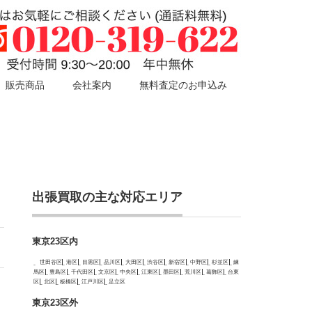
販売商品
会社案内
無料査定のお申込み
出張買取の主な対応エリア
東京23区内
世田谷区
港区
目黒区
品川区
大田区
渋谷区
新宿区
中野区
杉並区
練
馬区
豊島区
千代田区
文京区
中央区
江東区
墨田区
荒川区
葛飾区
台東
区
北区
板橋区
江戸川区
足立区
東京23区外