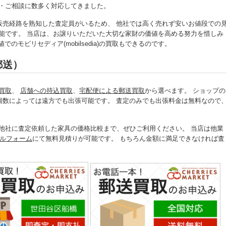
ご依頼・ご相談に数多く対応してきました。
販売経路を熟知した査定員がいるため、 他社では高く売れず安いお値段での
取でも可能です。 当店は、お譲りいただいた大切な家財の価値を高める努力を惜しみ
モビリセディア(mobilsedia)の買取もできるのです。
郵送）
買取
、
店舗への持込買取
、
宅配便による郵送買取
から選べます。 ショップの
個数によっては遠方でも出張可能です。 査定のみでも出張料金は無料なので
でなく、他社に査定依頼した家具の価格比較まで、ぜひご利用ください。 当店は他業
ルフォーム
にて無料見積りが可能です。 もちろん金額に満足できなければ査