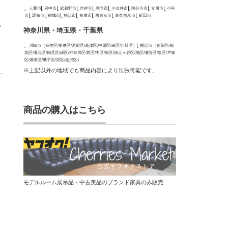
三鷹市
府中市
武蔵野市
吉祥寺
国立市
小金井市
国分寺市
立川市
小平
市
調布市
稲城市
狛江市
多摩市
西東京市
東久留米市
町田市
見
神奈川県・埼玉県・千葉県
川崎市（麻生区/多摩区/宮前区/高津区/中原区/幸区/川崎区）
横浜市（青葉区/都
筑区/港北区/鶴見区/緑区/神奈川区/西区/中区/南区/保土ヶ谷区/旭区/瀬谷区/泉区/戸塚
区/港南区/磯子区/栄区/金沢区）
※上記以外の地域でも商品内容により出張可能です。
、
商品の購入はこちら
モデルルーム展示品・中古美品のブランド家具のみ販売