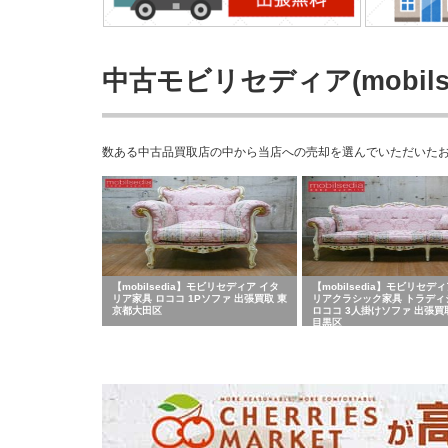
中古モビリセディア(mobils
数ある中古品買取店の中から当店への売却を選んでいただいたお客さま
【mobilsedia】モビリセディア イタ
【mobilsedia】モビリセデ
リア家具 ロココ 1Pソファ 出張買取 東
リアクラシック家具 トラディ
京都大田区
ロココ 3人掛けソファ 出張買
目黒区