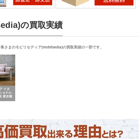
edia)の買取実績
のモビリセディア(mobilsedia)の買取実績の一部です。
ィア イタ
ショナル
取 東京都