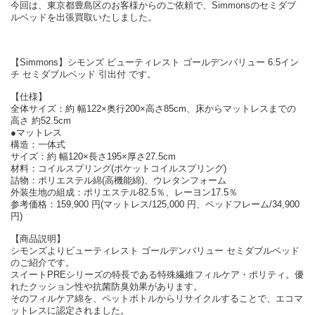
今回は、東京都豊島区のお客様からのご依頼で、Simmonsのセミダブ
ルベッドを出張買取いたしました。
【Simmons】シモンズ ビューティレスト ゴールデンバリュー 6.5イン
チ セミダブルベッド 引出付 です。
【仕様】
全体サイズ：約 幅122×奥行200×高さ85cm、床からマットレスまでの
高さ 約52.5cm
●マットレス
構造：一体式
サイズ：約 幅120×長さ195×厚さ27.5cm
材料：コイルスプリング(ポケットコイルスプリング)
詰物：ポリエステル綿(高機能綿)、ウレタンフォーム
外装生地の組成：ポリエステル82.5％、レーヨン17.5％
参考価格：159,900 円(マットレス/125,000 円、ベッドフレーム/34,900
円)
【商品説明】
シモンズよりビューティレスト ゴールデンバリュー セミダブルベッド
のご紹介です。
スイートPREシリーズの特長である特殊繊維フィルケア・ポリティ。優
れたクッション性や抗菌防臭効果があります。
そのフィルケア綿を、ペットボトルからリサイクルすることで、エコマ
ットレスに認定されました。