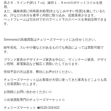
高さ６．５インチ(約１７㎝)、線径１．９ｍｍのポケットコイルを使
用。
また、繊維表面に特殊親水処理(水となじみやすい性質)を施しているた
め、汗などの水分を素早く内部に取り込み、拡散蒸発させます。
ベッドフレームは引出付ですのでベッド下のスペースを有効活用できま
す。
Simmonsの高価買取はチェリーズマーケットにお任せください。
経年劣化、スレや小傷などがあるものでも商品によっては買取可能で
す。
ブランド家具やデザイナーズ家具を中心に、ヴィンテージ家具、デザイ
ン照明、家電製品など幅広く買取いたしております。
売却予定の方は是非、弊社にお声がけください。
チェリーズマーケットはお客様が大切に使ってきた家具をどこよりも高
く出張買取いたします。
お気軽にお問い合わせください☆
☆出張買取専門のチェリーズマーケット☆
チェリーズマーケット ☎︎0120-319-622