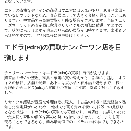
となっています。
エドラの奇抜なデザインの商品はマニアには人気があり、あまり出回っ
ていないブランドなため、査定員によって大きく金額が異なることはあ
りますが、中古品でも高額買取が可能な場合がございます。当店チェリ
ーズマーケットの査定員は家具やリサイクルの知識に精通してますの
で、状態にもよりますが他店よりも高い買取が期待できます。出張査定
も無料ですので、ぜひお気軽にお声掛けください。
エドラ(edra)の買取ナンバーワン店を目
指します
チェリーズマーケットはエドラ(edra)の買取に自信があります。
贈答品の換金や整理、家具・家電の買い替えから、部屋の引越し、オフ
ィスの移転、店舗の閉鎖、あるいは展示品・在庫品の処分まで、 様々
な理由からエドラ(edra)の買取のご依頼・ご相談に数多く対応してきま
した。
リサイクル経験が豊富な修理修繕の職人、中古品の相場・販売経路を熟
知した査定員がいるため、 他社では高く売れず安いお値段での見積り
となる状態のエドラ(edra)の買取でも可能です。 当店は、お譲りいただ
いた大切な家財の価値を高める努力を惜しみません。 どこよりも高く
売ることができるから、業界最高値でのエドラ(edra)の買取もできるの
です。