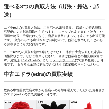
選べる3つの買取方法（出張・持込・郵
送）
エドラ(edra)の買取方法は、
ご自宅への出張買取
、
店舗への持込買取
、
宅配便による郵送買取
から選べます。 ショップのある東京・神奈川や
周辺の埼玉・千葉だけでなく、商品や個数によっては遠方でも出張可能
です。 査定のみでも出張料金は無料なので、他社を利用したことのあ
るお客さまにも大変好評です。
エドラ(edra)の買取金額の確認だけでなく、他社に査定依頼した家具の
価格比較まで、ぜひご利用ください。 当店は他業者との相見積歓迎で
す。
お電話( 0120-319-622 )
または
メールフォーム
にて無料見積りが可
能です。 もちろん金額に満足できなければ査定後のキャンセルOK。
中古エドラ(edra)の買取実績
数ある中古品買取店の中から当店への売却を選んでいただいたお客さま
のエドラ(edra)の買取実績の一部です。