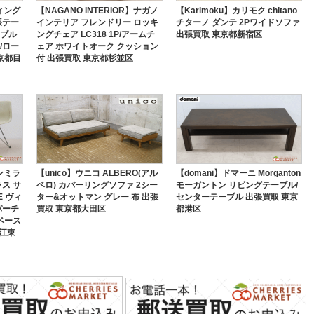
ィング
【NAGANO INTERIOR】ナガノ
【Karimoku】カリモク chitano
張テー
インテリア フレンドリー ロッキ
チターノ ダンテ 2Pワイドソファ
ーブル
ングチェア LC318 1P/アームチ
出張買取 東京都新宿区
/ロー
ェア ホワイトオーク クッション
京都目
付 出張買取 東京都杉並区
マンミラ
【unico】ウニコ ALBERO(アル
【domani】ドマーニ Morganton
ス サ
ベロ) カバーリングソファ 2シー
モーガントン リビングテーブル/
E ヴィ
ター&オットマン グレー 布 出張
センターテーブル 出張買取 東京
パーチ
買取 東京都大田区
都港区
ベース
都江東