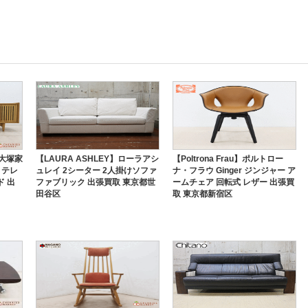
C大塚家
【LAURA ASHLEY】ローラアシ
【Poltrona Frau】ポルトロー
2 テレ
ュレイ 2シーター 2人掛けソファ
ナ・フラウ Ginger ジンジャー ア
ド 出
ファブリック 出張買取 東京都世
ームチェア 回転式 レザー 出張買
田谷区
取 東京都新宿区