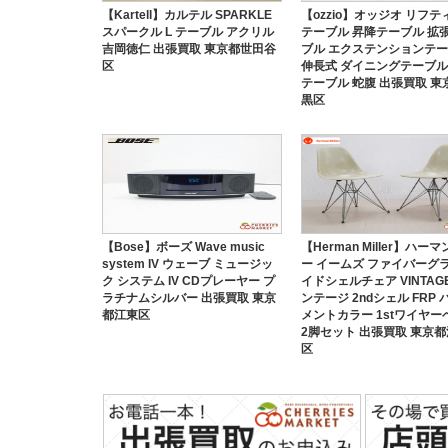
【Kartell】カルテル SPARKLE
【ozzio】オッジオ リフテ
スパークル L テーブル アクリル
テーブル 昇降テーブル 拡
吉岡徳仁 出張買取 東京都世田谷
ブル エクステンションテ
区
伸長式 ダイニングテーブル
テーブル 蛇腹 出張買取 東
黒区
【Bose】ボーズ Wave music
【Herman Miller】ハー
system IV ウェーブ ミュージッ
ー イームズ ファイバーグラ
ク システム IV CDプレーヤー プ
イドシェルチェア VINTAG
ラチナムシルバー 出張買取 東京
ンテージ 2ndシェル FRP 
都江東区
メントカラー 1stワイヤー
2脚セット 出張買取 東京
区