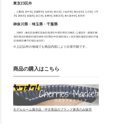
東京23区外
三鷹市
府中市
武蔵野市
吉祥寺
国立市
小金井市
国分寺市
立川市
小平
市
調布市
稲城市
狛江市
多摩市
西東京市
東久留米市
町田市
神奈川県・埼玉県・千葉県
川崎市（麻生区/多摩区/宮前区/高津区/中原区/幸区/川崎区）
横浜市（青葉区/都
筑区/港北区/鶴見区/緑区/神奈川区/西区/中区/南区/保土ヶ谷区/旭区/瀬谷区/泉区/戸塚
区/港南区/磯子区/栄区/金沢区）
※上記以外の地域でも商品内容により出張可能です。
商品の購入はこちら
モデルルーム展示品・中古美品のブランド家具のみ販売