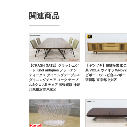
関連商品
【CRASH GATE】クラッシュゲ
【キツツキ】飛騨産業 ID
ート Knot antiques ノットアン
具 VIOLA ヴィオラ WN57
ティークス ダイニングテーブル&
ビボード/テレビ台/AVボー
ダイニングチェア ヨーク テーブ
張買取 東京都中央区
ル&クロスⅡ チェア 出張買取 神奈
川県横浜市戸塚区