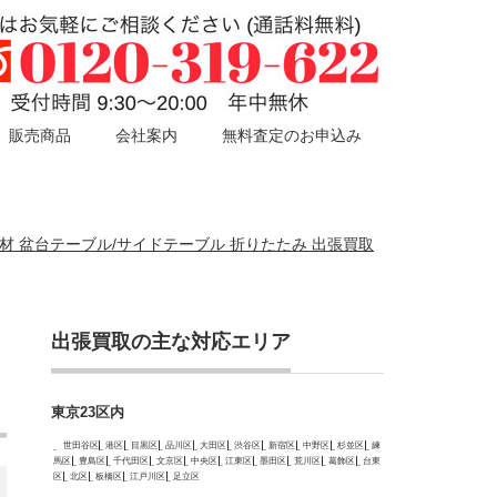
販売商品
会社案内
無料査定のお申込み
垢材 盆台テーブル/サイドテーブル 折りたたみ 出張買取
出張買取の主な対応エリア
東京23区内
世田谷区
港区
目黒区
品川区
大田区
渋谷区
新宿区
中野区
杉並区
練
馬区
豊島区
千代田区
文京区
中央区
江東区
墨田区
荒川区
葛飾区
台東
区
北区
板橋区
江戸川区
足立区