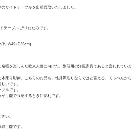
りのサイドテーブルを出張買取いたしました。
イドテーブル 折りたたみです。
/約 W49×D36cm)
て余暇を楽しんだ欧米人達に向けた、別荘用の洋風家具であると言われていま
な木彫り彫刻。こちらのお品も、軽井沢彫りならではと言える、てっぺんから
美しいです。
ーブルです。
みが可能で収納するときに便利です。
ださい。
買取可能です。