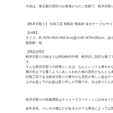
今回は、東京都大田区のお客様からのご依頼で、軽井沢彫
【軽井沢彫り】 伝統工芸 桜彫刻 無垢材 盆台テーブル/サ
【仕様】
サイズ：約 W76×D52×H54.5cm(盆大/約 W79×D52cm、盆小
彫刻柄：桜
【商品説明】
軽井沢彫りの始まりは明治時代中期、軽井沢に別荘を建て
す。
そんな軽井沢彫りの特徴といえば、なんといっても華やか
脚の先までを覆うようにあしらわれた桜の意匠がなんとも
伝統工芸である軽井沢彫りの華やかな意匠が美しい盆台テ
上のお盆と下のお盆は取り外しが可能です。台は折りたた
軽井沢彫りの高価買取はチェリーズマーケットにお任せく
経年劣化、スレや小傷などがあるものでも商品によっては