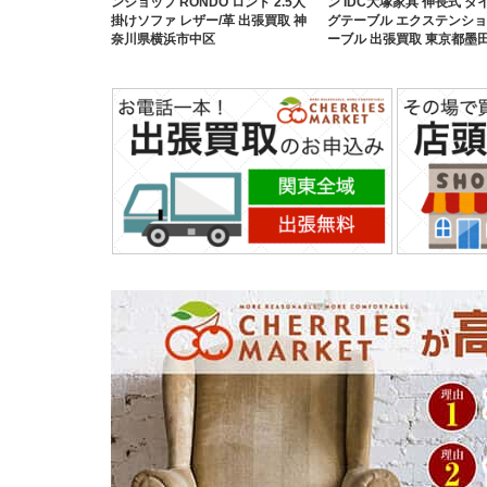
ンショップ RONDO ロンド 2.5人
ン IDC大塚家具 伸長式 ダ
掛けソファ レザー/革 出張買取 神
グテーブル エクステンシ
奈川県横浜市中区
ーブル 出張買取 東京都墨