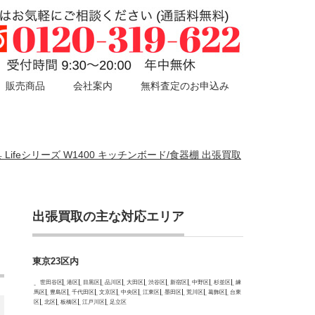
販売商品
会社案内
無料査定のお申込み
 Lifeシリーズ W1400 キッチンボード/食器棚 出張買取
出張買取の主な対応エリア
東京23区内
世田谷区
港区
目黒区
品川区
大田区
渋谷区
新宿区
中野区
杉並区
練
馬区
豊島区
千代田区
文京区
中央区
江東区
墨田区
荒川区
葛飾区
台東
区
北区
板橋区
江戸川区
足立区