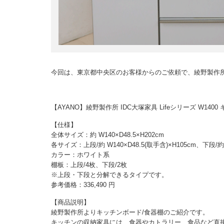
今回は、東京都中央区のお客様からのご依頼で、綾野製作
【AYANO】綾野製作所 IDC大塚家具 Lifeシリーズ W14
【仕様】
全体サイズ：約 W140×D48.5×H202cm
各サイズ：上段/約 W140×D48.5(取手含)×H105cm、下段/約 W
カラー：ホワイト系
棚板：上段/4枚、下段/2枚
※上段・下段と分解できるタイプです。
参考価格：336,490 円
【商品説明】
綾野製作所よりキッチンボード/食器棚のご紹介です。
キッチンの収納家具には、食器やカトラリー、食品など直