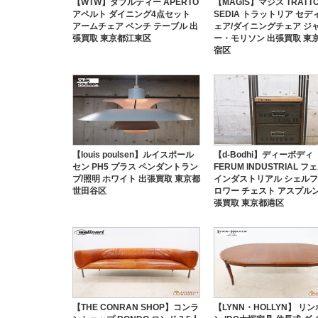
【WTW】ダブルティー APERTO
【MAGIS】マジス TRATTO
アペルト ダイニング4点セット
SEDIA トラットリア セデ
アームチェア ベンチ テーブル 出
ェア/ダイニングチェア ジ
張買取 東京都江東区
ー・モリソン 出張買取 東
宿区
【louis poulsen】ルイスポール
【d-Bodhi】ディーボディ
セン PH5 プラス ペンダントラン
FERUM INDUSTRIAL フ
プ/照明 ホワイト 出張買取 東京都
インダストリアル シェルフ
世田谷区
ロワー チェスト アスプルン
張買取 東京都港区
【THE CONRAN SHOP】コンラ
【LYNN・HOLLYN】 リ