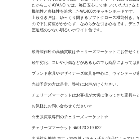
だからこそAYANO では、毎日安心して使っていただける
機能性と多様性を追求したW1400のキッチンボードです。
上段引き戸は、ゆっくり閉まるソフトクローズ機能付き。
ので下に荷重がかからず、なめらかな引き心地です。デュ
圧迫感の少ない明るいホワイト色です。
綾野製作所の高価買取はチェリーズマーケットにお任せく
経年劣化、スレや小傷などがあるものでも商品によっては
ブランド家具やデザイナーズ家具を中心に、ヴィンテージ
売却予定の方は是非、弊社にお声がけください。
チェリーズマーケットはお客様が大切に使ってきた家具を
お気軽にお問い合わせください☆
☆出張買取専門のチェリーズマーケット☆
チェリーズマーケット ☎︎0120-319-622
出張対応地域 東京・神奈川・埼玉・千葉(商品によっては