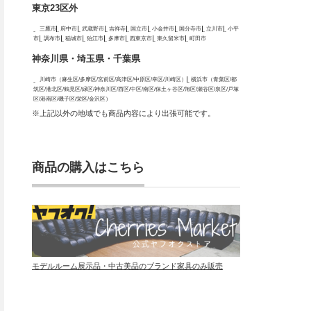
東京23区外
三鷹市
府中市
武蔵野市
吉祥寺
国立市
小金井市
国分寺市
立川市
小平
市
調布市
稲城市
狛江市
多摩市
西東京市
東久留米市
町田市
神奈川県・埼玉県・千葉県
川崎市（麻生区/多摩区/宮前区/高津区/中原区/幸区/川崎区）
横浜市（青葉区/都
筑区/港北区/鶴見区/緑区/神奈川区/西区/中区/南区/保土ヶ谷区/旭区/瀬谷区/泉区/戸塚
区/港南区/磯子区/栄区/金沢区）
※上記以外の地域でも商品内容により出張可能です。
商品の購入はこちら
モデルルーム展示品・中古美品のブランド家具のみ販売