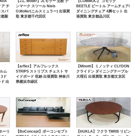
RIA
【J.L. Moller】JLモラー 北欧 デ
【COMMOC】 コモック
ィア チ
ンマーク スツール Niels
BEETLE ビートル アームチェア/
ャスパ
O.Moller(ニルスミュラー) 出張買
ダイニングチェア 4脚セット 出
京都新
取 東京都千代田区
張買取 東京都品川区
【arflex】アルフレックス
【Minotti】ミノッティ CLYDON
ェルム
STRIPS ストリプス チェスト サ
クライドン ダイニングテーブル
 3ド
イドボード 収納 出張買取 神奈川
大理石 出張買取 東京都文京区
ド 出
県横浜市緑区
ンホーリ
【BoConcept】ボーコンセプト
【HUKLA】フクラ TMRB リビン