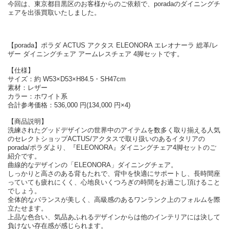
今回は、東京都目黒区のお客様からのご依頼で、poradaのダイニングチ
ェアを出張買取いたしました。
【porada】ポラダ ACTUS アクタス ELEONORA エレオナーラ 総革/レ
ザー ダイニングチェア アームレスチェア 4脚セットです。
【仕様】
サイズ：約 W53×D53×H84.5・SH47cm
素材：レザー
カラー：ホワイト系
合計参考価格：536,000 円(134,000 円×4)
【商品説明】
洗練されたグッドデザインの世界中のアイテムを数多く取り揃える人気
のセレクトショップACTUS/アクタスで取り扱いのあるイタリアの
porada/ポラダより、『ELEONORA』ダイニングチェア4脚セットのご
紹介です。
曲線的なデザインの「ELEONORA」ダイニングチェア。
しっかりと高さのある背もたれで、背中を快適にサポートし、長時間座
っていても疲れにくく、心地良いくつろぎの時間をお過ごし頂けること
でしょう。
全体的なバランスが美しく、高級感のあるワンランク上のフォルムを際
立たせます。
上品な色合い、気品あふれるデザインからは他のインテリアには決して
負けない存在感が感じられます。