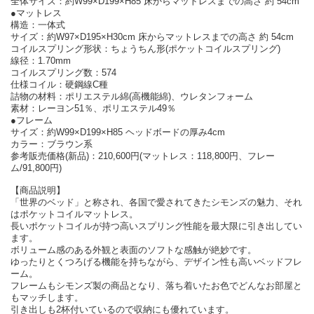
全体サイズ：約W99×D199×H85 床からマットレスまでの高さ 約 54cm
●マットレス
構造：一体式
サイズ：約W97×D195×H30cm 床からマットレスまでの高さ 約 54cm
コイルスプリング形状：ちょうちん形(ポケットコイルスプリング)
線径：1.70mm
コイルスプリング数：574
仕様コイル：硬鋼線C種
詰物の材料：ポリエステル綿(高機能綿)、ウレタンフォーム
素材：レーヨン51％、ポリエステル49％
●フレーム
サイズ：約W99×D199×H85 ヘッドボードの厚み4cm
カラー：ブラウン系
参考販売価格(新品)：210,600円(マットレス：118,800円、フレー
ム/91,800円)
【商品説明】
「世界のベッド」と称され、各国で愛されてきたシモンズの魅力、それ
はポケットコイルマットレス。
長いポケットコイルが持つ高いスプリング性能を最大限に引き出してい
ます。
ボリューム感のある外観と表面のソフトな感触が絶妙です。
ゆったりとくつろげる機能を持ちながら、デザイン性も高いベッドフレ
ーム。
フレームもシモンズ製の商品となり、落ち着いたお色でどんなお部屋と
もマッチします。
引き出しも2杯付いているので収納にも優れています。