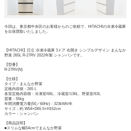
今回は、東京都中央区のお客様からのご依頼で、HITACHIの冷凍冷蔵庫
を出張買取いたしました。
【HITACHI】日立 冷凍冷蔵庫 3ドア 右開き シンプルデザイン まんなか
野菜 265L R-27RV 2022年製 シャンパンです。
【型番】
R-27RV(N)
【仕様】
タイプ：まんなか野菜
定格内容積：265 L
各室定格内容積：冷凍室/66L、冷蔵室/136L、野菜室/63L
質量：55kg
年間消費電力量(50／60Hz)：323kWh/年
サイズ：約 W54×D65.5×H152cm
カラー：シャンパン
【商品説明】
■スリムな幅54cmでまんなか野菜