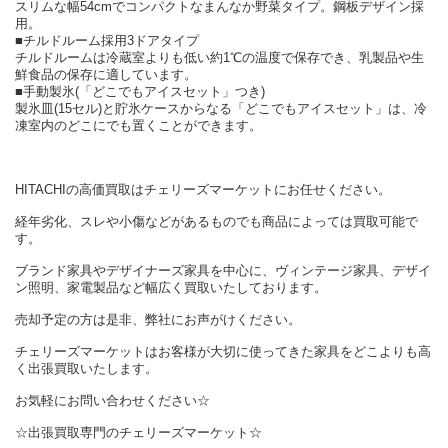
スリムな幅54cmでコンパクトなまんなか野菜タイプ。鋼板デザイン採
用。
■チルドルーム採用3ドアタイプ
チルドルームは冷蔵室よりも低い約1℃の温度で保存でき、乳製品や生
鮮食品の保存に適しています。
■手動製氷(「どこでもアイスセット」つき)
製氷皿(15セル)と貯氷ケースからなる「どこでもアイスセット」は、冷
凍室内のどこにでも置くことができます。
HITACHIの高価買取はチェリーズマーケットにお任せください。
経年劣化、スレや小傷などがあるものでも商品によっては買取可能で
す。
ブランド家具やデザイナーズ家具を中心に、ヴィンテージ家具、デザイ
ン照明、家電製品など幅広く買取いたしております。
売却予定の方は是非、弊社にお声がけください。
チェリーズマーケットはお客様が大切に使ってきた家具をどこよりも高
く出張買取いたします。
お気軽にお問い合わせください☆
☆出張買取専門のチェリーズマーケット☆