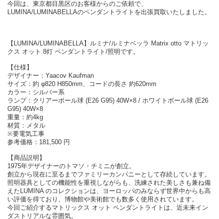
今回は、東京都目黒区のお客様からのご依頼で、
LUMINA/LUMINABELLAのペンダントライトを出張買取いたしました。
【LUMINA/LUMINABELLA】ルミナ/ルミナベッラ Matrix otto マトリッ
クス オット 8灯 ペンダントライト/照明です。
【仕様】
デザイナー：Yaacov Kaufman
サイズ：約 φ820 H850mm、コードの長さ 約620mm
カラー：シルバー系
ランプ：クリアーボール球 (E26 G95) 40W×8 / ホワイトボール球 (E26
G95) 40W×8
重量：約4kg
材質：メタル
※要電気工事
参考価格：181,500 円
【商品説明】
1975年デザイナーのトマソ・チミニが創立。
創立から現在に至るまでファミリーカンパニーとして存続しています。
照明器具としての機能性を重視しながらも、洗練された美しさも兼ね備
えたLUMINA のコレクションは、ヨーロッパのみならず世界中からも高
い評価を得ており、博物館や美術館でも数多く使用されています。
今回ご紹介するマトリックス オット ペンダントライトは、近未来イン
ダストリアルな雰囲気。