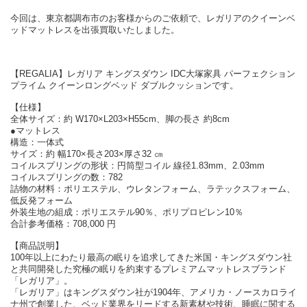
今回は、東京都調布市のお客様からのご依頼で、レガリアのクイーンベ
ッドマットレスを出張買取いたしました。
【REGALIA】レガリア キングスダウン IDC大塚家具 パーフェクション
プライム クイーンロングベッド ダブルクッションです。
【仕様】
全体サイズ：約 W170×L203×H55cm、脚の長さ 約8cm
●マットレス
構造：一体式
サイズ：約 幅170×長さ203×厚さ32 ㎝
コイルスプリングの形状：円筒型コイル 線径1.83mm、2.03mm
コイルスプリングの数：782
詰物の材料：ポリエステル、ウレタンフォーム、ラテックスフォーム、
低反発フォーム
外装生地の組成：ポリエステル90％、ポリプロピレン10％
合計参考価格：708,000 円
【商品説明】
100年以上にわたり最高の眠りを追求してきた米国・キングスダウン社
と共同開発した究極の眠りを約束するプレミアムマットレスブランド
「レガリア」。
「レガリア」はキングスダウン社が1904年、アメリカ・ノースカロライ
ナ州で創業した、ベッド業界をリードする新素材や技術、睡眠に関する