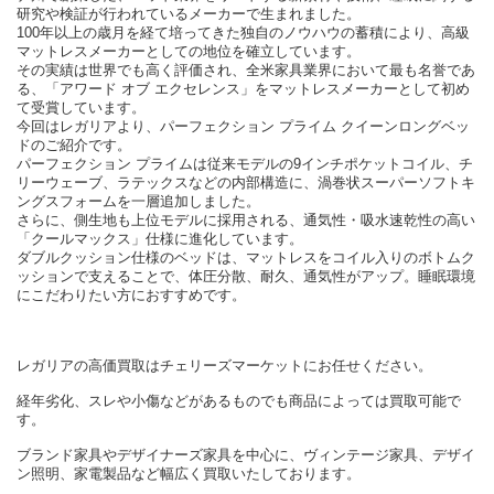
研究や検証が行われているメーカーで生まれました。
100年以上の歳月を経て培ってきた独自のノウハウの蓄積により、高級
マットレスメーカーとしての地位を確立しています。
その実績は世界でも高く評価され、全米家具業界において最も名誉であ
る、「アワード オブ エクセレンス」をマットレスメーカーとして初め
て受賞しています。
今回はレガリアより、パーフェクション プライム クイーンロングベッ
ドのご紹介です。
パーフェクション プライムは従来モデルの9インチポケットコイル、チ
リーウェーブ、ラテックスなどの内部構造に、渦巻状スーパーソフトキ
ングスフォームを一層追加しました。
さらに、側生地も上位モデルに採用される、通気性・吸水速乾性の高い
「クールマックス」仕様に進化しています。
ダブルクッション仕様のベッドは、マットレスをコイル入りのボトムク
ッションで支えることで、体圧分散、耐久、通気性がアップ。睡眠環境
にこだわりたい方におすすめです。
レガリアの高価買取はチェリーズマーケットにお任せください。
経年劣化、スレや小傷などがあるものでも商品によっては買取可能で
す。
ブランド家具やデザイナーズ家具を中心に、ヴィンテージ家具、デザイ
ン照明、家電製品など幅広く買取いたしております。