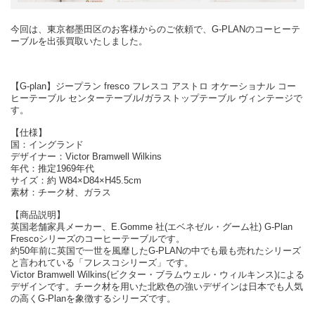
今回は、東京都墨田区のお客様からのご依頼で、G-PLANのコーヒーテ
ーブルを出張買取いたしました。
【G-plan】ジープラン fresco フレスコ アストロ オケーショナル コー
ヒーテーブル センターテーブル/ガラストップテーブル ヴィンテージで
す。
【仕様】
国：イングランド
デザイナー：Victor Bramwell Wilkins
年代：推定1969年代
サイズ：約 W84×D84×H45.5cm
素材：チーク材、ガラス
【商品説明】
英国老舗家具メーカー、E.Gomme 社(エベネゼル・グーム社) G-Plan
Frescoシリーズのコーヒーテーブルです。
約50年前に英国で一世を風靡したG-PLANの中でも最も売れたシリーズ
と言われている「フレスコシリーズ」です。
Victor Bramwell Wilkins(ビクター・ブラムウェル・ウィルキンス)による
デザインです。チーク材を用いた北欧色の強いデザインは日本でも人気
の高くG-Planを象徴するシリーズです。