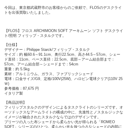
今回は、東京都武蔵野市のお客様からのご依頼で、FLOSのデスクライ
トを出張買取いたしました。
【FLOS】フロス ARCHIMOON SOFT アーキムーン ソフト デスクライ
ト/照明 フィリップ・スタルクです。
【仕様】
デザイナー：Philippe Starck/フィリップ・スタルク
サイズ：約 幅60.6～91.1cm、奥行22.5cm、高さ44.5～57cm、シェー
ド直径：11cm、ベース直径：22.5cm、底部～アーム結合部まで：
57cm、アーム結合部～シェードまで：54cm
重量：約 5.5kg
素材：アルミニウム、ガラス、ファブリックシェード
電球：口金サイズ/G9、定格/100V(25W)、ハロピン電球クリア(110V 25
Ｗ)
参考価格：87,675 円
イタリア製
【商品説明】
フィリップスタルクのデザインによるタスクライトのシリーズです。オ
ーソドックスなアームライトの構成の中に、先進性とノスタルジックな
イメージが融合されたスタルクならではのデザインです。
プリーツの入った布シェードから柔らかい光が得られる「ROMEO
SOFT」シリーズのひとつ。柔らかい光を放つ小さなシェードの内部に