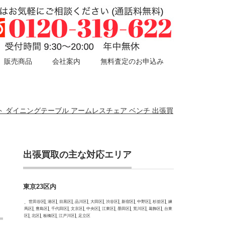
販売商品
会社案内
無料査定のお申込み
4点セット ダイニングテーブル アームレスチェア ベンチ 出張買
出張買取の主な対応エリア
ッ
東京23区内
世田谷区
港区
目黒区
品川区
大田区
渋谷区
新宿区
中野区
杉並区
練
馬区
豊島区
千代田区
文京区
中央区
江東区
墨田区
荒川区
葛飾区
台東
区
北区
板橋区
江戸川区
足立区