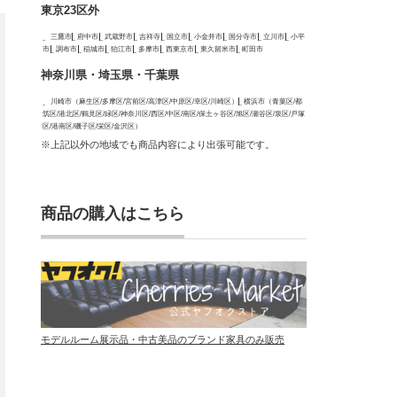
東京23区外
三鷹市
府中市
武蔵野市
吉祥寺
国立市
小金井市
国分寺市
立川市
小平
市
調布市
稲城市
狛江市
多摩市
西東京市
東久留米市
町田市
神奈川県・埼玉県・千葉県
川崎市（麻生区/多摩区/宮前区/高津区/中原区/幸区/川崎区）
横浜市（青葉区/都
筑区/港北区/鶴見区/緑区/神奈川区/西区/中区/南区/保土ヶ谷区/旭区/瀬谷区/泉区/戸塚
区/港南区/磯子区/栄区/金沢区）
※上記以外の地域でも商品内容により出張可能です。
商品の購入はこちら
モデルルーム展示品・中古美品のブランド家具のみ販売