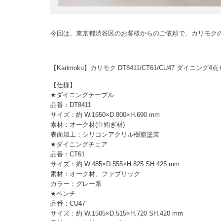
今回は、東京都渋谷区のお客様からのご依頼で、カリモク
【Karimoku】カリモク DT8411/CT61/CU47 ダイ
【仕様】
★ダイニングテーブル
品番：DT8411
サイズ：約 W.1650×D.800×H.690 mm
素材：オーク材(巾矧ぎ材)
表面加工：シリコンアクリル樹脂塗装
★ダイニングチェア
品番：CT61
サイズ：約 W.485×D.555×H.825 SH.425 mm
素材：オーク材、ファブリック
カラー：グレー系
★ベンチ
品番：CU47
サイズ：約 W.1505×D.515×H.720 SH.420 mm