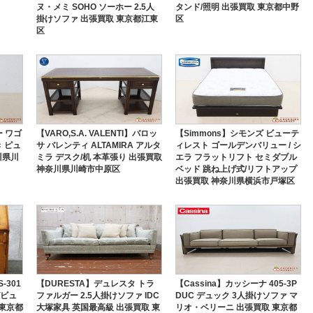
ヌ・メミ SOHO ソーホー 2.5人
タンド/照明 出張買取 東京都中野
掛けソファ 出張買取 東京都江東
区
区
ー ワゴ
【VARO,S.A. VALENTI】バロッ
【Simmons】シモンズ ビューテ
 ピュ
サ バレンティ ALTAMIRA アルタ
ィレスト ゴールデンバリュー / シ
川県川
ミラ デスク/机 本革張り 出張買取
エラ フラットリフト セミダブル
神奈川県川崎市中原区
ベッド 跳ね上げ式/リフトアップ
出張買取 神奈川県横浜市戸塚区
-301
【DURESTA】デュレスタ トラ
【Cassina】カッシーナ 405-3P
グビュ
ファルガー 2.5人掛けソファ IDC
DUC デュック 3人掛けソファ マ
 東京都
大塚家具 英国最高級 出張買取 東
リオ・ベリーニ 出張買取 東京都