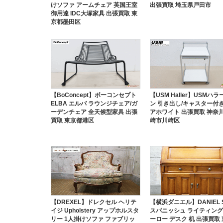
けソファ アームチェア 英国王室
出張買取 埼玉県戸田市
御用達 IDC大塚家具 出張買取 東
京都墨田区
【BoConcept】ボーコンセプト
【USM Haller】USMハラ
ELBA エルバ ラウンジチェア/ガ
ン 引き出し/キャスター付き
ーデンチェア 全天候型家具 出張
アホワイト 出張買取 神奈
買取 東京都港区
崎市川崎区
【DREXEL】ドレクセル ヘリテ
【横浜ダニエル】DANIEL S
イジ Upholstery アップホルスタ
スパニッシュ ライティン
リー 1人掛けソファ ファブリッ
ーロー デスク 机 出張買取