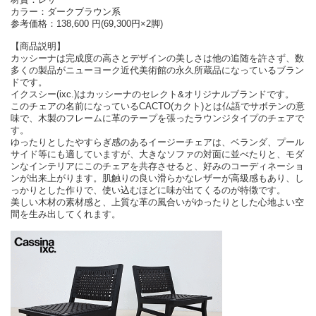
カラー：ダークブラウン系
参考価格：138,600 円(69,300円×2脚)
【商品説明】
カッシーナは完成度の高さとデザインの美しさは他の追随を許さず、数
多くの製品がニューヨーク近代美術館の永久所蔵品になっているブラン
ドです。
イクスシー(ixc.)はカッシーナのセレクト&オリジナルブランドです。
このチェアの名前になっているCACTO(カクト)とは仏語でサボテンの意
味で、木製のフレームに革のテープを張ったラウンジタイプのチェアで
す。
ゆったりとしたやすらぎ感のあるイージーチェアは、ベランダ、プール
サイド等にも適していますが、大きなソファの対面に並べたりと、モダ
ンなインテリアにこのチェアを共存させると、好みのコーディネーショ
ンが出来上がります。肌触りの良い滑らかなレザーが高級感もあり、し
っかりとした作りで、使い込むほどに味が出てくるのが特徴です。
美しい木材の素材感と、上質な革の風合いがゆったりとした心地よい空
間を生み出してくれます。