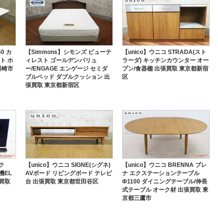
0 カ
【Simmons】シモンズ ビューテ
【unico】ウニコ STRADA(スト
ト ホ
ィレスト ゴールデンバリュ
ラーダ) キッチンカウンター オー
川崎市
ー/ENGAGE エンゲージ セミダ
プン/食器棚 出張買取 東京都新宿
ブルベッド ダブルクッション 出
区
張買取 東京都新宿区
ク
【unico】ウニコ SIGNE(シグネ)
【unico】ウニコ BRENNA ブレ
機EL
AVボード リビングボード テレビ
ナ エクステーションテーブル
張買取
台 出張買取 東京都世田谷区
Φ1100 ダイニングテーブル/伸長
式テーブル オーク材 出張買取 東
京都三鷹市