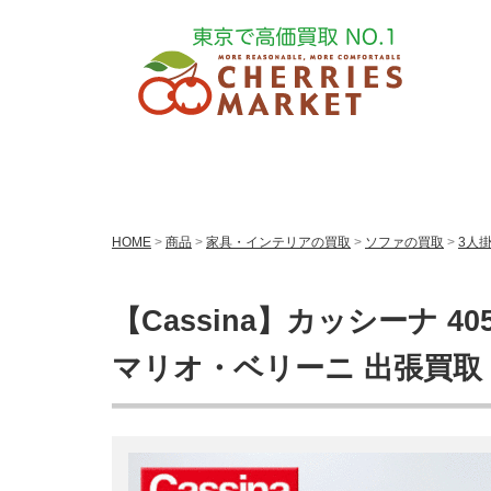
HOME
>
商品
>
家具・インテリアの買取
>
ソファの買取
>
3人
【Cassina】カッシーナ 40
マリオ・ベリーニ 出張買取