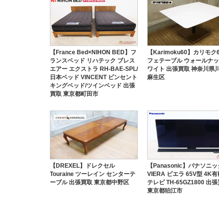
【France Bed×NIHON BED】フ
【Karimoku60】カリモク6
ランスベッド リハテック ブレス
フェテーブル ウォールナッ
エアー エクストラ RH-BAE-SPL/
ワイト 出張買取 神奈川県
日本ベッド VINCENT ビンセント
麻生区
キングベッド/ツインベッド 出張
買取 東京都町田市
【DREXEL】ドレクセル
【Panasonic】パナソニッ
Touraine ツーレイン センターテ
VIERA ビエラ 65V型 4K有
ーブル 出張買取 東京都中野区
テレビ TH-65GZ1800 出
東京都狛江市