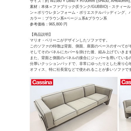
サイズ：約 W2380 × D840 × H700mm (SH430, AH6
素材：本体＝ファブリック(Eランク/GUBBIO)・ステ
ン＝ポリウレタンフォーム・ポリエステルパッディング、パ
カラー：ブラウン系×ベージュ系&ブラウン系
参考価格：965,800 円
【商品説明】
マリオ・ベリーニがデザインしたソファです。
このソファの特徴は背面、側面、座面のベースのすべてが
そしてそのパネルにカバーを掛けた後、組み上げていきま
また、背面と側面のパネルの接合にジッパーを用いている
分厚いクッションパッドで、非常にゆったりとした座り心
オフィス、特に社長室などで使われることが多いソファで