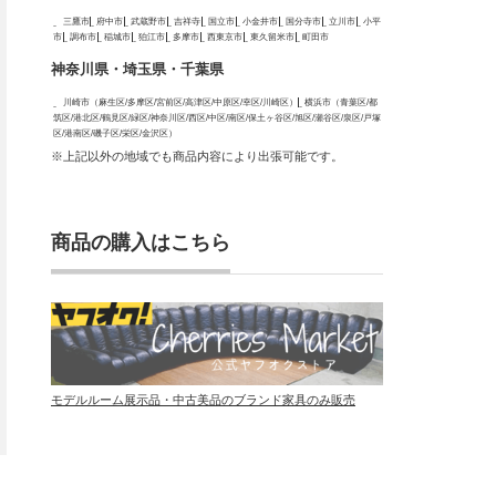
三鷹市
府中市
武蔵野市
吉祥寺
国立市
小金井市
国分寺市
立川市
小平
市
調布市
稲城市
狛江市
多摩市
西東京市
東久留米市
町田市
神奈川県・埼玉県・千葉県
川崎市（麻生区/多摩区/宮前区/高津区/中原区/幸区/川崎区）
横浜市（青葉区/都
筑区/港北区/鶴見区/緑区/神奈川区/西区/中区/南区/保土ヶ谷区/旭区/瀬谷区/泉区/戸塚
区/港南区/磯子区/栄区/金沢区）
※上記以外の地域でも商品内容により出張可能です。
商品の購入はこちら
モデルルーム展示品・中古美品のブランド家具のみ販売