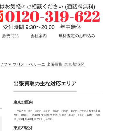
販売商品
会社案内
無料査定のお申込み
3人掛けソファ マリオ・ベリーニ 出張買取 東京都港区
出張買取の主な対応エリア
東京23区内
世田谷区
港区
目黒区
品川区
大田区
渋谷区
新宿区
中野区
杉並区
練
馬区
豊島区
千代田区
文京区
中央区
江東区
墨田区
荒川区
葛飾区
台東
区
北区
板橋区
江戸川区
足立区
東京23区外