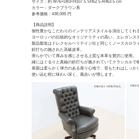
サイズ：約 W76×D83×H107.5 SH52.5 AH63.5 cm
カラー：ダークブラウン系
参考価格：438,000 円
【商品説明】
個性豊かなこだわりのインテリアスタイルを演出してくれ
ヨーロッパの伝統的なオリジナリティの高い、エレガンス
製品製造はドレクセルヘリテイジ社と同じくノースカロラ
鋲打ちの施された高級皮革。
滑らかでいて厚みを感じさせる上質な本革を贅沢に使用。
縁にはぐるりと真鍮の鋲打ちが施されていてクラシカルで
座面は柔らかく弾力のある座り心地で、背もたれはしっか
使い込む程に味わい深く、風合いが増します。