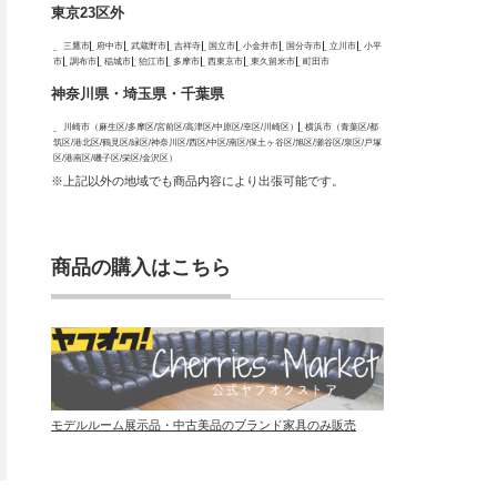
東京23区外
三鷹市
府中市
武蔵野市
吉祥寺
国立市
小金井市
国分寺市
立川市
小平
市
調布市
稲城市
狛江市
多摩市
西東京市
東久留米市
町田市
神奈川県・埼玉県・千葉県
川崎市（麻生区/多摩区/宮前区/高津区/中原区/幸区/川崎区）
横浜市（青葉区/都
筑区/港北区/鶴見区/緑区/神奈川区/西区/中区/南区/保土ヶ谷区/旭区/瀬谷区/泉区/戸塚
区/港南区/磯子区/栄区/金沢区）
※上記以外の地域でも商品内容により出張可能です。
商品の購入はこちら
モデルルーム展示品・中古美品のブランド家具のみ販売