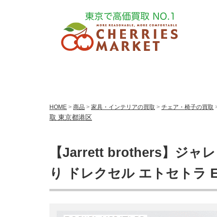
HOME
>
商品
>
家具・インテリアの買取
>
チェア・椅子の買取
取 東京都港区
【Jarrett brother
り ドレクセル エトセトラ Et