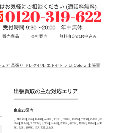
販売商品
会社案内
無料査定のお申込み
クチェア 革張り ドレクセル エトセトラ Et Cetera 出張買
出張買取の主な対応エリア
東京23区内
世田谷区
港区
目黒区
品川区
大田区
渋谷区
新宿区
中野区
杉並区
練
馬区
豊島区
千代田区
文京区
中央区
江東区
墨田区
荒川区
葛飾区
台東
区
北区
板橋区
江戸川区
足立区