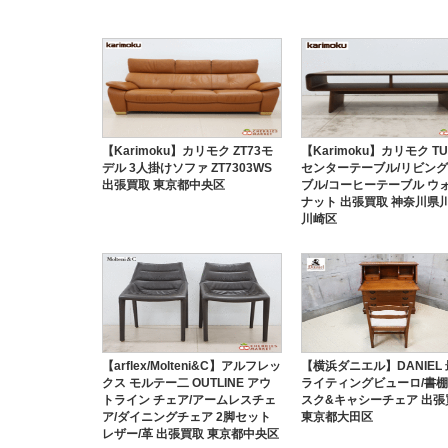
【Karimoku】カリモク ZT73モ
【Karimoku】カリモク TU
デル 3人掛けソファ ZT7303WS
センターテーブル/リビン
出張買取 東京都中央区
ブル/コーヒーテーブル ウ
ナット 出張買取 神奈川県
川崎区
【arflex/Molteni&C】アルフレッ
【横浜ダニエル】DANIEL
クス モルテー二 OUTLINE アウ
ライティングビューロ/書棚/
トライン チェア/アームレスチェ
スク&キャシーチェア 出張
ア/ダイニングチェア 2脚セット
東京都大田区
レザー/革 出張買取 東京都中央区