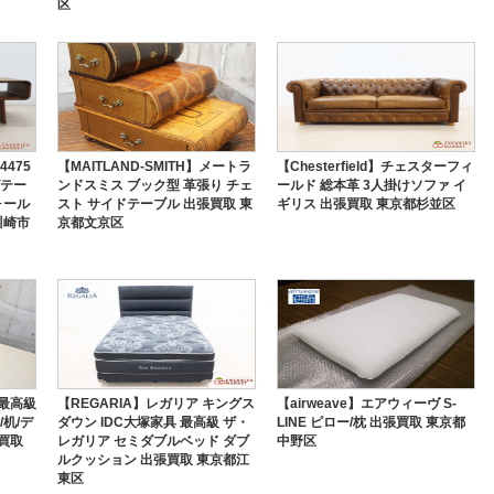
区
4475
【MAITLAND-SMITH】メートラ
【Chesterfield】チェスターフィ
グテー
ンドスミス ブック型 革張り チェ
ールド 総本革 3人掛けソファ イ
ォール
スト サイドテーブル 出張買取 東
ギリス 出張買取 東京都杉並区
川崎市
京都文京区
 最高級
【REGARIA】レガリア キングス
【airweave】エアウィーヴ S-
机/デ
ダウン IDC大塚家具 最高級 ザ・
LINE ピロー/枕 出張買取 東京都
買取
レガリア セミダブルベッド ダブ
中野区
ルクッション 出張買取 東京都江
東区