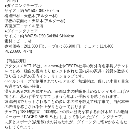
【仕様】
●ダイニングテーブル
サイズ：約 W150×D80×H72cm
構造部材：天然木(アルダー材)
甲板の表面材：天然木(アルダー材)
表面加工：オイル塗装
●ダイニングチェア
サイズ：約 W47.5×D50.5×H84 SH44cm
素材：ビーチ材
参考価格：201,300 円(テーブル：86,900 円、チェア：114,400
円/28,600 円×4)
【商品説明】
アクタス / ACTUSは、eilersen社やTECTA社等の海外有名家具ブランド
をはじめ、独自の視点よりセレクトされた国内外の家具・雑貨を数多く
取り扱う人気の国内インテリアショップです。
ベベルシリーズで使用されているアルダー無垢材は、優しい木目と目立
ち過ぎない節が特徴。
温かみある木肌を残すため、表面は木の呼吸を止めないオイル仕上げが
施され、思わず手でなでてしまう心地よい手触りを感じられます。
製造段階でカットされることの多い木の節を敢えて残す事で、自然本来
の表情を感じされる仕上がりとなっております。
チェアは1881年設立、100年以上の長い歴史を有する曲げ木加工の老舗
メーカー「PAGED MEBLE社」によって作られたダイニングチェア。
丸脚とスポーク(放射線)状の背もたれが、ダイニングに軽やかさをもた
らしてくれます。