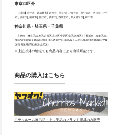
東京23区外
三鷹市
府中市
武蔵野市
吉祥寺
国立市
小金井市
国分寺市
立川市
小平
市
調布市
稲城市
狛江市
多摩市
西東京市
東久留米市
町田市
神奈川県・埼玉県・千葉県
川崎市（麻生区/多摩区/宮前区/高津区/中原区/幸区/川崎区）
横浜市（青葉区/都
筑区/港北区/鶴見区/緑区/神奈川区/西区/中区/南区/保土ヶ谷区/旭区/瀬谷区/泉区/戸塚
区/港南区/磯子区/栄区/金沢区）
※上記以外の地域でも商品内容により出張可能です。
商品の購入はこちら
モデルルーム展示品・中古美品のブランド家具のみ販売