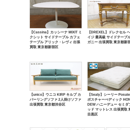
【Cassina】カッシーナ MIXIT ミ
【DREXEL】ドレクセル 
クシット サイドテーブル カフェ
イジ 最高級 サイドテーブル
テーブル アリック・レヴィ 出張
ガニー 出張買取 東京都新
買取 東京都新宿区
【unico】ウニコ KIRP キルプ カ
【Sealy】シーリー Posute
バーリングソファ 2人掛けソファ
ポスチャーぺディック HON
出張買取 東京都渋谷区
DEW ハニーデュー セミダ
ッド マットレス 出張買取 
目黒区