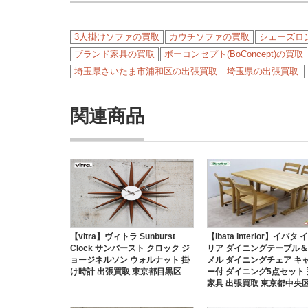
3人掛けソファの買取
カウチソファの買取
シェーズロン
ブランド家具の買取
ボーコンセプト(BoConcept)の買取
埼玉県さいたま市浦和区の出張買取
埼玉県の出張買取
関連商品
【vitra】ヴィトラ Sunburst
【ibata interior】イバタ
Clock サンバースト クロック ジ
リア ダイニングテーブル
ョージネルソン ウォルナット 掛
メル ダイニングチェア キ
け時計 出張買取 東京都目黒区
ー付 ダイニング5点セット
家具 出張買取 東京都中央