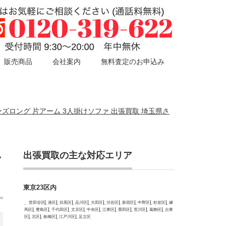
販売商品
会社案内
無料査定のお申込み
 シェーズロング 片アーム 3人掛けソファ 出張買取 埼玉県さ
出張買取の主な対応エリア
ン
東京23区内
世田谷区
港区
目黒区
品川区
大田区
渋谷区
新宿区
中野区
杉並区
練
馬区
豊島区
千代田区
文京区
中央区
江東区
墨田区
荒川区
葛飾区
台東
区
北区
板橋区
江戸川区
足立区