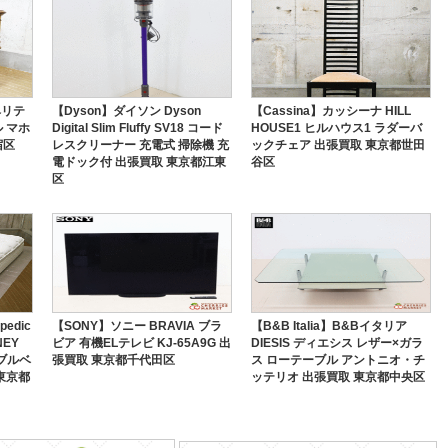
ヘリテ
【Dyson】ダイソン Dyson
【Cassina】カッシーナ HILL
 マホ
Digital Slim Fluffy SV18 コード
HOUSE1 ヒルハウス1 ラダーバ
宿区
レスクリーナー 充電式 掃除機 充
ックチェア 出張買取 東京都世田
電ドック付 出張買取 東京都江東
谷区
区
pedic
【SONY】ソニー BRAVIA ブラ
【B&B Italia】B&Bイタリア
EY
ビア 有機ELテレビ KJ-65A9G 出
DIESIS ディエシス レザー×ガラ
ブルベ
張買取 東京都千代田区
ス ローテーブル アントニオ・チ
東京都
ッテリオ 出張買取 東京都中央区