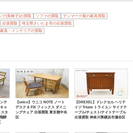
グ(長椅子)の買取
ソファの買取
デンマーク製の家具買取
出張買取
埼玉県さいたま市の出張買取
家具・インテリアの買取
 インテ
【unico】ウニコ NOTE ノート
【DREXEL】ドレクセル ヘリテ
＆キャ
デスク & FIX フィックス ダイニ
イジ Triune トライユン サイドテ
ャスタ
ングチェア 出張買取 東京都中央
ーブル/チェスト/ナイトテーブル
 飛騨
区
出張買取 神奈川県横浜市瀬谷区
区