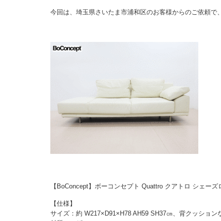
今回は、埼玉県さいたま市浦和区のお客様からのご依頼で
【BoConcept】ボーコンセプト Quattro クアトロ シ
【仕様】
サイズ：約 W217×D91×H78 AH59 SH37㎝、背クッショ