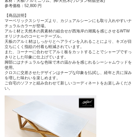
素材：天板/アルミニウム、脚/天然木(ウレタン樹脂塗装)
参考価格：52,800 円
【商品説明】
マーベリックスシリーズより、カジュアルシーンにも取り入れやすいナ
チュラルカラーが登場。
アルミ材と天然木の異素材の組合せが西海岸の潮風を感じさせるWTW
オリジナルのコーヒーテーブル。
天板のアルミ材はしっかりとヘアラインを入れることにより、キズが目
立ちにくく指紋の付着も軽減されています。
また、コーナーに合わせてアルミ板をカットすることでシャープですっ
きりとした印象に仕上げています。
脚部にはナチュラルな色味で木の温かみを感じれるシーシャムウッドを
使用。
クロスに交差させたデザインはチープな印象を払拭し、経年と共に深み
を増した味わいを楽しめます。
ご自宅のソファと組み合わせて新しいコーディネートをお楽しみくださ
い。