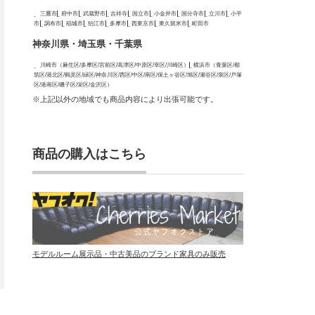
三鷹市
府中市
武蔵野市
吉祥寺
国立市
小金井市
国分寺市
立川市
小平
市
調布市
稲城市
狛江市
多摩市
西東京市
東久留米市
町田市
神奈川県・埼玉県・千葉県
川崎市（麻生区/多摩区/宮前区/高津区/中原区/幸区/川崎区）
横浜市（青葉区/都
筑区/港北区/鶴見区/緑区/神奈川区/西区/中区/南区/保土ヶ谷区/旭区/瀬谷区/泉区/戸塚
区/港南区/磯子区/栄区/金沢区）
※上記以外の地域でも商品内容により出張可能です。
商品の購入はこちら
モデルルーム展示品・中古美品のブランド家具のみ販売