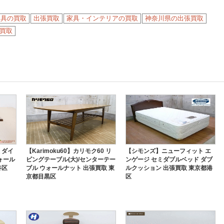
家具の買取
出張買取
家具・インテリアの買取
神奈川県の出張買取
買取
 ダイ
【Karimoku60】カリモク60 リ
【シモンズ】ニューフィット エ
ウォール
ビングテーブル(大)/センターテー
ンゲージ セミダブルベッド ダブ
谷区
ブル ウォールナット 出張買取 東
ルクッション 出張買取 東京都港
京都目黒区
区