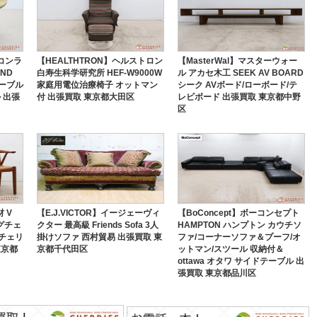
】コンラ
【HEALTHTRON】ヘルストロン
【MasterWal】マスターウォー
UND
白寿生科学研究所 HEF-W9000W
ル アカセ木工 SEEK AV BOARD
テーブル
家庭用電位治療椅子 オットマン
シーク AVボード/ローボード/テ
 出張
付 出張買取 東京都大田区
レビボード 出張買取 東京都中野
区
 V
【E.J.VICTOR】イージェーヴィ
【BoConcept】ボーコンセプト
ングチェ
クター 最高級 Friends Sofa 3人
HAMPTON ハンプトン カウチソ
 チェリ
掛けソファ 西村貿易 出張買取 東
ファ/コーナーソファ＆プーフ/オ
東京都
京都千代田区
ットマン/スツール 収納付＆
ottawa オタワ サイドテーブル 出
張買取 東京都品川区