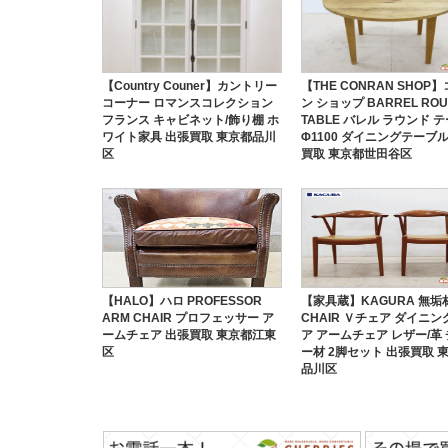
【Country Couner】カントリー
【THE CONRAN SHOP
コーナー ロマンスコレクション
ン ショップ BARREL RO
フランス キャビネット/飾り棚 ホ
TABLE バレル ラウンド 
ワイト家具 出張買取 東京都品川
Φ1100 ダイニングテーブル
区
買取 東京都世田谷区
【HALO】ハロ PROFESSOR
【家具蔵】KAGURA 無垢材
ARM CHAIR プロフェッサー ア
CHAIR Ｖチェア ダイニ
ームチェア 出張買取 東京都江東
ア アームチェア レザー/革
区
ー材 2脚セット 出張買取 
品川区