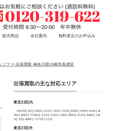
販売商品
会社案内
無料査定のお申込み
人掛アームソファ 出張買取 神奈川県川崎市高津区
出張買取の主な対応エリア
東京23区内
世田谷区
港区
目黒区
品川区
大田区
渋谷区
新宿区
中野区
杉並区
練
馬区
豊島区
千代田区
文京区
中央区
江東区
墨田区
荒川区
葛飾区
台東
区
北区
板橋区
江戸川区
足立区
東京23区外