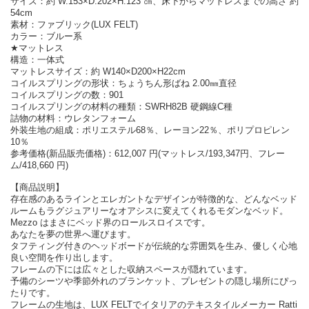
サイズ：約 W.153×D.202×H.123 ㎝、床下からマットレスまでの高さ 約
54cm
素材：ファブリック(LUX FELT)
カラー：ブルー系
★マットレス
構造：一体式
マットレスサイズ：約 W140×D200×H22cm
コイルスプリングの形状：ちょうちん形ばね 2.00㎜直径
コイルスプリングの数：901
コイルスプリングの材料の種類：SWRH82B 硬鋼線C種
詰物の材料：ウレタンフォーム
外装生地の組成：ポリエステル68％、レーヨン22％、ポリプロピレン
10％
参考価格(新品販売価格)：612,007 円(マットレス/193,347円、フレー
ム/418,660 円)
【商品説明】
存在感のあるラインとエレガントなデザインが特徴的な、どんなベッド
ルームもラグジュアリーなオアシスに変えてくれるモダンなベッド。
Mezzo はまさにベッド界のロールスロイスです。
あなたを夢の世界へ運びます。
タフティング付きのヘッドボードが伝統的な雰囲気を生み、優しく心地
良い空間を作り出します。
フレームの下には広々とした収納スペースが隠れています。
予備のシーツや季節外れのブランケット、プレゼントの隠し場所にぴっ
たりです。
フレームの生地は、LUX FELTでイタリアのテキスタイルメーカー Ratti