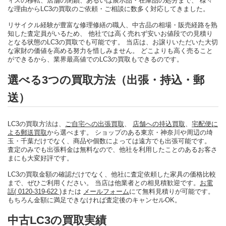
ィスの移転、店舗の閉鎖、あるいは展示品・在庫品の処分まで、 様々
な理由からLC3の買取のご依頼・ご相談に数多く対応してきました。
リサイクル経験が豊富な修理修繕の職人、中古品の相場・販売経路を熟
知した査定員がいるため、 他社では高く売れず安いお値段での見積り
となる状態のLC3の買取でも可能です。 当店は、お譲りいただいた大切
な家財の価値を高める努力を惜しみません。 どこよりも高く売ること
ができるから、業界最高値でのLC3の買取もできるのです。
選べる3つの買取方法（出張・持込・郵
送）
LC3の買取方法は、
ご自宅への出張買取
、
店舗への持込買取
、
宅配便に
よる郵送買取
から選べます。 ショップのある東京・神奈川や周辺の埼
玉・千葉だけでなく、商品や個数によっては遠方でも出張可能です。
査定のみでも出張料金は無料なので、他社を利用したことのあるお客さ
まにも大変好評です。
LC3の買取金額の確認だけでなく、他社に査定依頼した家具の価格比較
まで、ぜひご利用ください。 当店は他業者との相見積歓迎です。
お電
話( 0120-319-622 )
または
メールフォーム
にて無料見積りが可能です。
もちろん金額に満足できなければ査定後のキャンセルOK。
中古LC3の買取実績