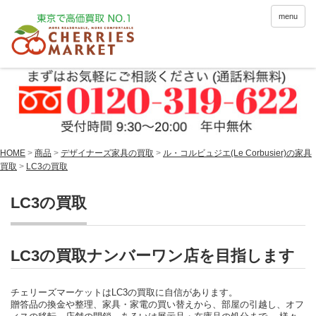
menu
HOME
>
商品
>
デザイナーズ家具の買取
>
ル・コルビュジエ(Le Corbusier)の家具
買取
>
LC3の買取
LC3の買取
LC3の買取ナンバーワン店を目指します
チェリーズマーケットはLC3の買取に自信があります。
贈答品の換金や整理、家具・家電の買い替えから、部屋の引越し、オフ