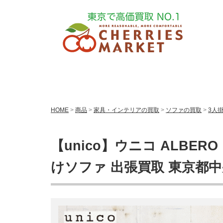
HOME
>
商品
>
家具・インテリアの買取
>
ソファの買取
>
3人
【unico】ウニコ ALBE
けソファ 出張買取 東京都