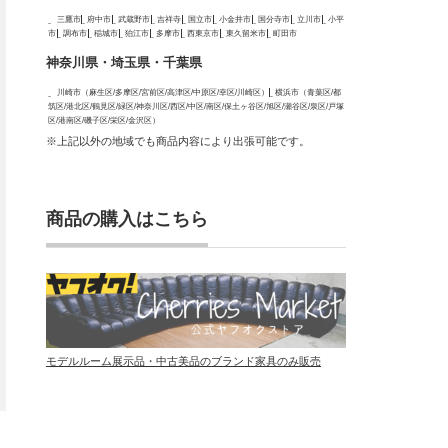
三鷹市
府中市
武蔵野市
吉祥寺
国立市
小金井市
国分寺市
立川市
小平
市
調布市
稲城市
狛江市
多摩市
西東京市
東久留米市
町田市
神奈川県・埼玉県・千葉県
川崎市（麻生区/多摩区/宮前区/高津区/中原区/幸区/川崎区）
横浜市（青葉区/都
筑区/港北区/鶴見区/緑区/神奈川区/西区/中区/南区/保土ヶ谷区/旭区/瀬谷区/泉区/戸塚
区/港南区/磯子区/栄区/金沢区）
※上記以外の地域でも商品内容により出張可能です。
商品の購入はこちら
モデルルーム展示品・中古美品のブランド家具のみ販売