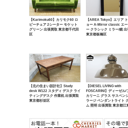
【Karimoku60】カリモク60 ロ
【AREA Tokyo】エリア 
ビーチェア 2シーター モケット
ョー A-Mirror classic エ
グリーン 出張買取 東京都千代田
ー クラシック ミラー/鏡 
区
東京都板橋区
【北の住まい設計社】Study
【DIESEL LIVING with
desk W122 スタディ デスク ライ
FOSCARINI】ディーゼル
ティングデスク 作業机 出張買取
カリーニ グラス サスペン
東京都杉並区
ラージ ペンダントライト 
ム 照明 出張買取 東京都江