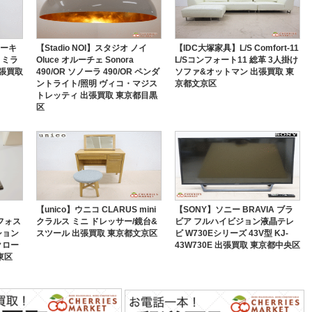
トーキ
【Stadio NOI】スタジオ ノイ
【IDC大塚家具】L/S Comfort-11
ー ミラ
Oluce オルーチェ Sonora
L/Sコンフォート11 総革 3人掛け
出張買取
490/OR ソノーラ 490/OR ペンダ
ソファ&オットマン 出張買取 東
ントライト/照明 ヴィコ・マジス
京都文京区
トレッティ 出張買取 東京都目黒
区
【unico】ウニコ CLARUS mini
【SONY】ソニー BRAVIA ブラ
/フォス
クラルス ミニ ドレッサー/鏡台&
ビア フルハイビジョン液晶テレ
ション
スツール 出張買取 東京都文京区
ビ W730Eシリーズ 43V型 KJ-
クロー
43W730E 出張買取 東京都中央区
東区