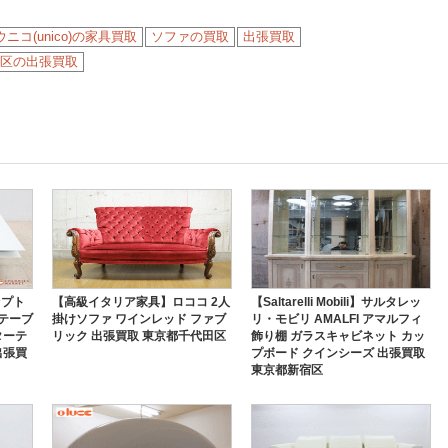
ウニコ(unico)の家具買取
ソファの買取
出張買取
区の出張買取
セプト
【高級イタリア家具】ロココ 2人
【Saltarelli Mobili】サルタレッ
 テーブ
掛けソファ ワインレッド ファブ
リ・モビリ AMALFI アマルフィ
ターテ
リック 出張買取 東京都千代田区
飾り棚 ガラスキャビネット カッ
出張買
プボード クインシーズ 出張買取
東京都新宿区