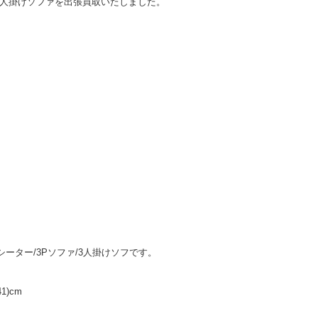
3人掛けソファを出張買取いたしました。
 3シーター/3Pソファ/3人掛けソフです。
1)cm