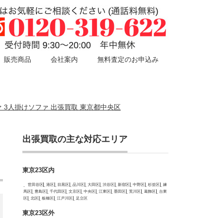
販売商品
会社案内
無料査定のお申込み
ファ 3人掛けソファ 出張買取 東京都中央区
出張買取の主な対応エリア
東京23区内
世田谷区
港区
目黒区
品川区
大田区
渋谷区
新宿区
中野区
杉並区
練
馬区
豊島区
千代田区
文京区
中央区
江東区
墨田区
荒川区
葛飾区
台東
区
北区
板橋区
江戸川区
足立区
東京23区外