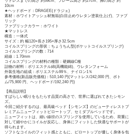
ットレスまでの高さ 約59cm、フレーム高さ 約27cm、脚の高さ 約
10cm
★ヘッドボード：DRAGEE(ドラジェ)
素材：ホワイトアッシュ材無垢(白目止めウレタン塗装仕上げ)、ファブ
リック
ファブリックカラー：ホワイト
★マットレス
構造：一体式
サイズ：約 幅120×長さ195×厚さ32.5cm
コイルスプリングの形状：ちょうちん型(ポケットコイルスプリング)
コイルスプリングの数：714
経線：1.70mm
コイルスプリングの材料の種類：硬鋼線C種
詰物の材料：ポリエステル綿(高機能綿)、ウレタンフォーム
外装生地の組成：ポリエステル99％、ナイロン1％
参考価格(新品販売価格)：510,140 円(マットレス/242,000 円、ボト
ム/75,900 円、ヘッドボード/192,240 円)
【商品説明】
すばらしい眠りをもたらす品質の高さで、世界に選ばれてきたシモン
ズ。
今回ご紹介するのは、最高級ベッド【シモンズ】のビューティレストプ
レミアムニューフィットピロートップ、セミダブルベッドです。
ニューフィットは、細い線径のスプリングを使用しているため、荷重に
対して細やかにコイルが反応し、身体にフィットした快適なサポートが
得られます。
ソフトなコイルのフィット感とともに、ピロートップが優しく身体を包