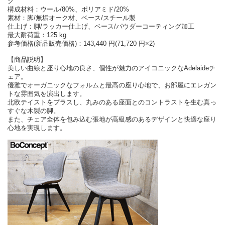
ク
構成材料：ウール/80%、ポリアミド/20%
素材：脚/無垢オーク材、ベース/スチール製
仕上げ：脚/ラッカー仕上げ、ベース/パウダーコーティング加工
最大耐荷重：125 kg
参考価格(新品販売価格)：143,440 円(71,720 円×2)
【商品説明】
美しい曲線と座り心地の良さ、個性が魅力のアイコニックなAdelaideチ
ェア。
優雅でオーガニックなフォルムと最高の座り心地で、お部屋にエレガン
トな雰囲気を演出します。
北欧テイストをプラスし、丸みのある座面とのコントラストを生む真っ
すぐな木製の脚。
また、チェア全体を包み込む張地が高級感のあるデザインと快適な座り
心地を実現します。