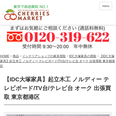
menu
HOME
>
商品
>
インテリアショップの家具買取
>
IDC大塚家具の買取
>
【IDC大塚
家具】起立木工 ノルディー テレビボード/TV台/テレビ台 オーク 出張買取 東京都港
区
【IDC大塚家具】起立木工 ノルディー テ
レビボード/TV台/テレビ台 オーク 出張買
取 東京都港区