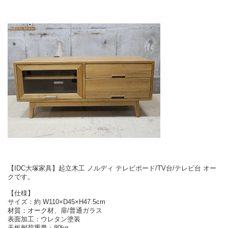
【IDC大塚家具】起立木工 ノルディ テレビボード/TV台/テレビ台 オー
クです。
【仕様】
サイズ：約 W110×D45×H47.5cm
材質：オーク材、扉/普通ガラス
表面加工：ウレタン塗装
天板耐荷重量：80kg