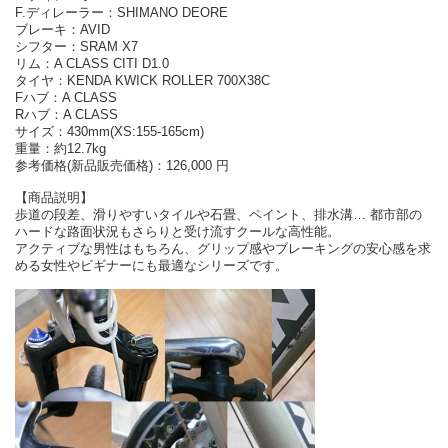
F.ディレーラー：SHIMANO DEORE
ブレーキ：AVID
シフター：SRAM X7
リム：A CLASS CITI D1.0
タイヤ：KENDA KWICK ROLLER 700X38C
Fハブ：A CLASS
Rハブ：A CLASS
サイズ：430mm(XS:155-165cm)
重量：約12.7kg
参考価格(新品販売価格)：126,000 円
【商品説明】
歩道の段差、滑りやすいタイルや石畳、ペイント、排水溝… 都市部の
ハードな路面状況もさらりと受け流すクールな高性能。
アクティブな男性はもちろん、グリップ感やブレーキングの安心感を求
める女性やビギナーにも最適なシリーズです。