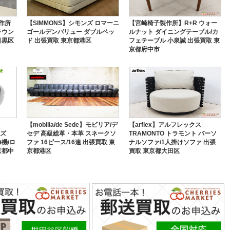
作所
【SIMMONS】シモンズ ロマーニ
【宮崎椅子製作所】R+R ウォー
 ラウン
ゴールデンバリュー ダブルベッ
ルナット ダイニングテーブル/カ
目黒区
ド 出張買取 東京都港区
フェテーブル 小泉誠 出張買取 東
京都府中市
【mobilia/de Sede】モビリア/デ
【arflex】アルフレックス
ーズ
セデ 高級総革・本革 スネークソ
TRAMONTO トラモント パーソ
除機/ロ
ファ 16ピース/16連 出張買取 東
ナルソファ/1人掛けソファ 出張
京都中
京都港区
買取 東京都大田区