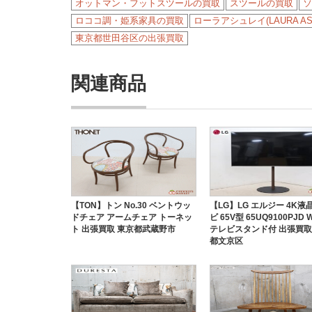
オットマン・フットスツールの買取
スツールの買取
ソ
ロココ調・姫系家具の買取
ローラアシュレイ(LAURA AS
東京都世田谷区の出張買取
関連商品
【TON】トン No.30 ベントウッ
【LG】LG エルジー 4K液
ドチェア アームチェア トーネッ
ビ 65V型 65UQ9100PJD 
ト 出張買取 東京都武蔵野市
テレビスタンド付 出張買取
都文京区