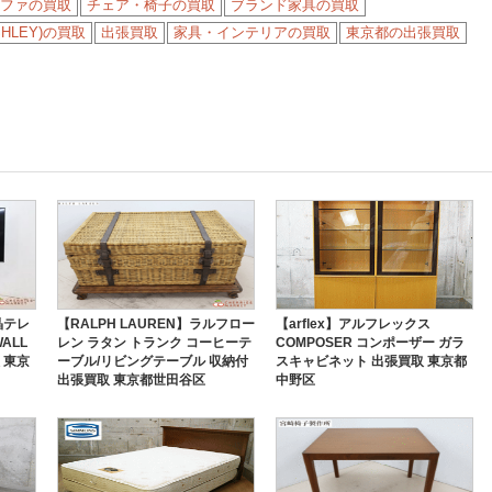
ファの買取
チェア・椅子の買取
ブランド家具の買取
HLEY)の買取
出張買取
家具・インテリアの買取
東京都の出張買取
晶テレ
【RALPH LAUREN】ラルフロー
【arflex】アルフレックス
WALL
レン ラタン トランク コーヒーテ
COMPOSER コンポーザー ガラ
 東京
ーブル/リビングテーブル 収納付
スキャビネット 出張買取 東京都
出張買取 東京都世田谷区
中野区