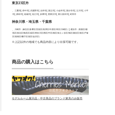
東京23区外
三鷹市
府中市
武蔵野市
吉祥寺
国立市
小金井市
国分寺市
立川市
小平
市
調布市
稲城市
狛江市
多摩市
西東京市
東久留米市
町田市
神奈川県・埼玉県・千葉県
川崎市（麻生区/多摩区/宮前区/高津区/中原区/幸区/川崎区）
横浜市（青葉区/都
筑区/港北区/鶴見区/緑区/神奈川区/西区/中区/南区/保土ヶ谷区/旭区/瀬谷区/泉区/戸塚
区/港南区/磯子区/栄区/金沢区）
※上記以外の地域でも商品内容により出張可能です。
商品の購入はこちら
モデルルーム展示品・中古美品のブランド家具のみ販売