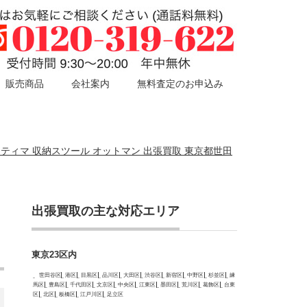
販売商品
会社案内
無料査定のお申込み
モーティマ 収納スツール オットマン 出張買取 東京都世田
出張買取の主な対応エリア
東京23区内
世田谷区
港区
目黒区
品川区
大田区
渋谷区
新宿区
中野区
杉並区
練
馬区
豊島区
千代田区
文京区
中央区
江東区
墨田区
荒川区
葛飾区
台東
区
北区
板橋区
江戸川区
足立区