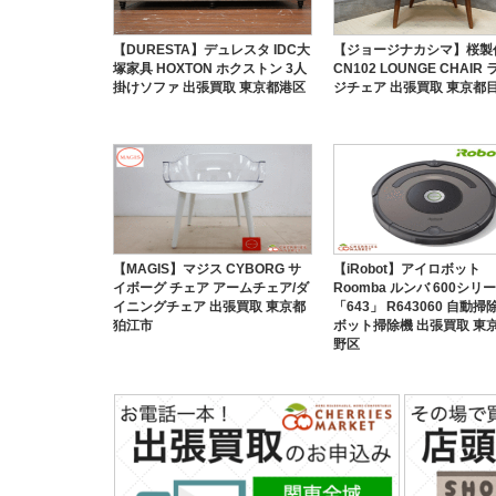
【DURESTA】デュレスタ IDC大
【ジョージナカシマ】桜製
塚家具 HOXTON ホクストン 3人
CN102 LOUNGE CHAIR
掛けソファ 出張買取 東京都港区
ジチェア 出張買取 東京都
【MAGIS】マジス CYBORG サ
【iRobot】アイロボット
イボーグ チェア アームチェア/ダ
Roomba ルンバ 600シリ
イニングチェア 出張買取 東京都
「643」 R643060 自動掃
狛江市
ボット掃除機 出張買取 東
野区