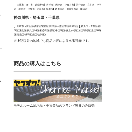
三鷹市
府中市
武蔵野市
吉祥寺
国立市
小金井市
国分寺市
立川市
小平
市
調布市
稲城市
狛江市
多摩市
西東京市
東久留米市
町田市
見
神奈川県・埼玉県・千葉県
川崎市（麻生区/多摩区/宮前区/高津区/中原区/幸区/川崎区）
横浜市（青葉区/都
筑区/港北区/鶴見区/緑区/神奈川区/西区/中区/南区/保土ヶ谷区/旭区/瀬谷区/泉区/戸塚
区/港南区/磯子区/栄区/金沢区）
※上記以外の地域でも商品内容により出張可能です。
商品の購入はこちら
さ
足
モデルルーム展示品・中古美品のブランド家具のみ販売