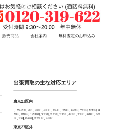
販売商品
会社案内
無料査定のお申込み
出張買取の主な対応エリア
東京23区内
世田谷区
港区
目黒区
品川区
大田区
渋谷区
新宿区
中野区
杉並区
練
馬区
豊島区
千代田区
文京区
中央区
江東区
墨田区
荒川区
葛飾区
台東
区
北区
板橋区
江戸川区
足立区
東京23区外