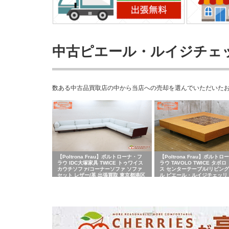
中古ピエール・ルイジチェッリ(P
数ある中古品買取店の中から当店への売却を選んでいただいたお客さまの
【Poltrona Frau】ポルトローナ・フ
【Poltrona Frau】ポルト
ラウ IDC大塚家具 TWICE トゥワイス
ラウ TAVOLO TWICE タボ
カウチソファ/コーナーソファ ソファ
ス センターテーブル/リビン
セット レザー/革 出張買取 東京都港区
ル ピエール・ルイジチェッリ
取 東京都板橋区