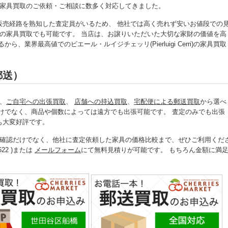
rri)の家具買取のご依頼・ご相談に数多く対応してきました。
販売経路を熟知した査定員がいるため、 他社では高く売れず安いお値段での
Cerri)の家具買取でも可能です。 当店は、お譲りいただいた大切な家財の価値を高
業界最高値でのピエール・ルイジチェッリ(Pierluigi Cerri)の家具買取
郵送）
は、
ご自宅への出張買取
、
店舗への持込買取
、
宅配便による郵送買取
から選べ
けでなく、商品や個数によっては遠方でも出張可能です。 査定のみでも出張
も大変好評です。
具買取金額の確認だけでなく、他社に査定依頼した家具の価格比較まで、ぜひご利用くだ
22 )または
メールフォーム
にて無料見積りが可能です。 もちろん金額に満