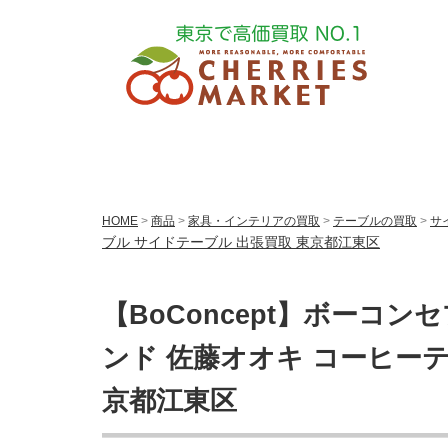
HOME
>
商品
>
家具・インテリアの買取
>
テーブルの買取
>
サ
ブル サイドテーブル 出張買取 東京都江東区
【BoConcept】ボーコンセプ
ンド 佐藤オオキ コーヒーテ
京都江東区