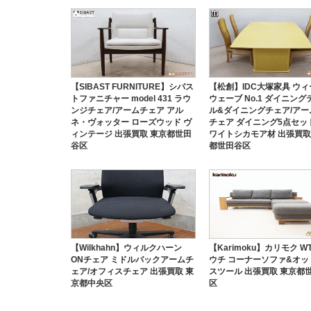
【SIBAST FURNITURE】シバス
【松創】IDC大塚家具 ウィ
トファニチャー model 431 ラウ
ウェーブ No.1 ダイニング
ンジチェア/アームチェア アル
ル&ダイニングチェア/アー
ネ・ヴォッター ローズウッド ヴ
チェア ダイニング5点セッ
ィンテージ 出張買取 東京都世田
ワイトシカモア材 出張買取
谷区
都世田谷区
【Wilkhahn】ウィルクハーン
【Karimoku】カリモク WT
ONチェア ミドルバックアームチ
ウチ コーナーソファ&オッ
ェア/オフィスチェア 出張買取 東
スツール 出張買取 東京都
京都中央区
区