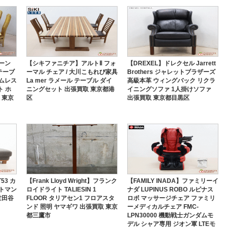
ーン
【シキファニチア】アルトⅡ フォ
【DREXEL】ドレクセル Jarrett
テーブ
ーマル チェア / 大川こもれび家具
Brothers ジャレットブラザーズ
ムレス
La mer ラメール テーブル ダイ
高級本革 ウィングバック リクラ
ト ホ
ニングセット 出張買取 東京都港
イニングソファ 1人掛けソファ
 東京
区
出張買取 東京都目黒区
53 カ
【Frank Lloyd Wright】フランク
【FAMILY INADA】ファミリーイ
トマン
ロイドライト TALIESIN 1
ナダ LUPINUS ROBO ルピナス
世田谷
FLOOR タリアセン1 フロアスタ
ロボ マッサージチェア ファミリ
ンド 照明 ヤマギワ 出張買取 東京
ーメディカルチェア FMC-
都三鷹市
LPN30000 機動戦士ガンダムモ
デル シャア専用 ジオン軍 LTEモ