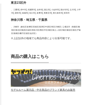
東京23区外
三鷹市
府中市
武蔵野市
吉祥寺
国立市
小金井市
国分寺市
立川市
小平
市
調布市
稲城市
狛江市
多摩市
西東京市
東久留米市
町田市
神奈川県・埼玉県・千葉県
川崎市（麻生区/多摩区/宮前区/高津区/中原区/幸区/川崎区）
横浜市（青葉区/都
筑区/港北区/鶴見区/緑区/神奈川区/西区/中区/南区/保土ヶ谷区/旭区/瀬谷区/泉区/戸塚
区/港南区/磯子区/栄区/金沢区）
※上記以外の地域でも商品内容により出張可能です。
商品の購入はこちら
モデルルーム展示品・中古美品のブランド家具のみ販売