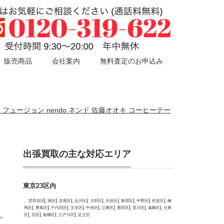
販売商品
会社案内
無料査定のお申込み
ion フュージョン nendo ネンド 佐藤オオキ コーヒーテー
出張買取の主な対応エリア
東京23区内
世田谷区
港区
目黒区
品川区
大田区
渋谷区
新宿区
中野区
杉並区
練
馬区
豊島区
千代田区
文京区
中央区
江東区
墨田区
荒川区
葛飾区
台東
区
北区
板橋区
江戸川区
足立区