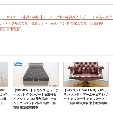
デザイナーズ家具の買取
デンマーク製の家具買取
ブランド家具の買取
ヒーテーブルの買取
佐藤オオキ(nendo, ネンド)の家具買取
出張買取
区の出張買取
RIK
【SIMMONS】シモンズ ビューテ
【VARO,S.A. VALENTI】バロッ
ニング
ィレスト グランゲート抽出付タ
サ バレンティ アームチェア レザ
 2脚
イプ シモンズ55周年記念モデル
ー キャスター付 チェスターフィ
野区
シングルベッド 2杯引出付 出張
ールド調 出張買取 東京都豊島区
買取 東京都町田市