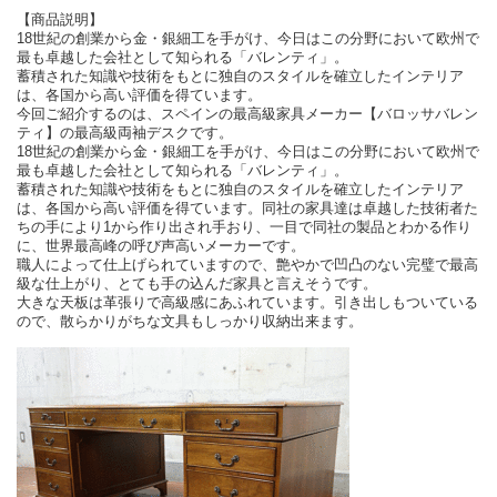
【商品説明】
18世紀の創業から金・銀細工を手がけ、今日はこの分野において欧州で
最も卓越した会社として知られる「バレンティ」。
蓄積された知識や技術をもとに独自のスタイルを確立したインテリア
は、各国から高い評価を得ています。
今回ご紹介するのは、スペインの最高級家具メーカー【バロッサバレン
ティ】の最高級両袖デスクです。
18世紀の創業から金・銀細工を手がけ、今日はこの分野において欧州で
最も卓越した会社として知られる「バレンティ」。
蓄積された知識や技術をもとに独自のスタイルを確立したインテリア
は、各国から高い評価を得ています。同社の家具達は卓越した技術者た
ちの手により1から作り出され手おり、一目で同社の製品とわかる作り
に、世界最高峰の呼び声高いメーカーです。
職人によって仕上げられていますので、艶やかで凹凸のない完璧で最高
級な仕上がり、とても手の込んだ家具と言えそうです。
大きな天板は革張りで高級感にあふれています。引き出しもついている
ので、散らかりがちな文具もしっかり収納出来ます。